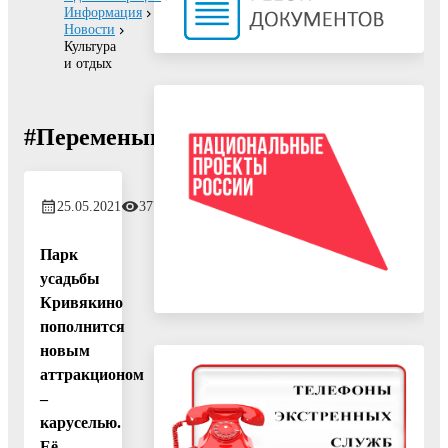
Информация
Новости
Культура
и отдых
#ПеременывВоскресенске
25.05.2021
377
Парк
усадьбы
Кривякино
пополнится
новым
аттракционом
–
каруселью.
Её