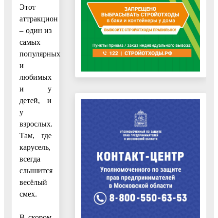
Этот
аттракцион
– один из
самых
популярных
и
любимых
и у
детей, и
у
взрослых.
Там, где
карусель,
всегда
слышится
весёлый
смех.
В скором