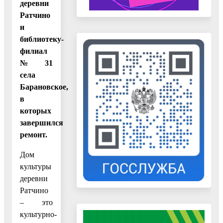
деревни
Ратчино
и
библиотеку-
филиал
№31
села
Барановское,
в
которых
завершился
ремонт.
Дом
культуры
деревни
Ратчино
– это
культурно-