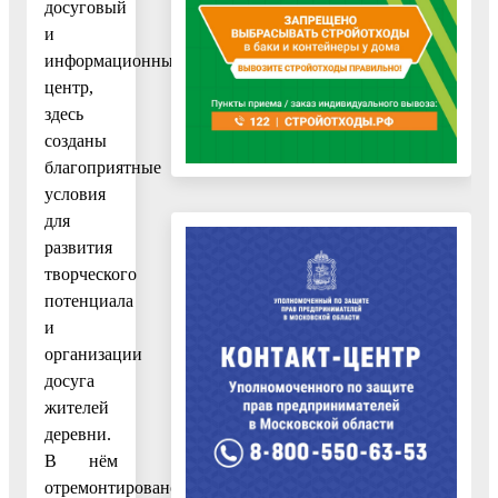
досуговый
и
информационный
центр,
здесь
созданы
благоприятные
условия
для
развития
творческого
потенциала
и
организации
досуга
жителей
деревни.
В нём
отремонтировано