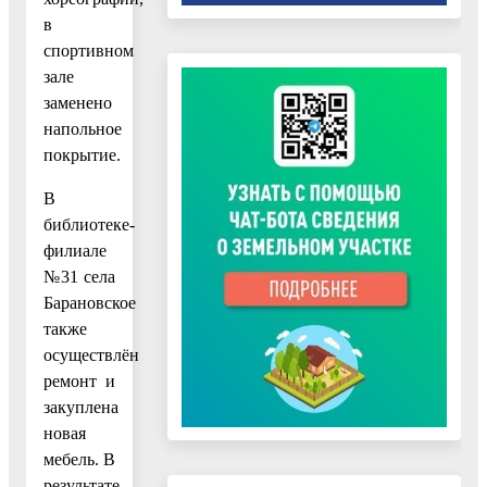
в
спортивном
зале
заменено
напольное
покрытие.
В
библиотеке-
филиале
№31 села
Барановское
также
осуществлён
ремонт и
закуплена
новая
мебель. В
результате