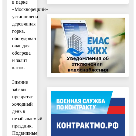
в парке
«Москворецкий»
установлена
деревянная
горка,
оборудован
очаг для
обогрева
и залит
каток.
Зимние
забавы
превратят
холодный
день в
незабываемый
праздник.
Подвижные