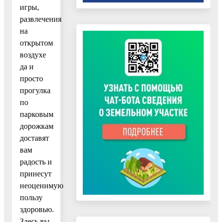
игры,
развлечения
на
открытом
воздухе
да и
просто
прогулка
по
парковым
дорожкам
доставят
вам
радость и
принесут
неоценимую
пользу
здоровью.
Здесь вы