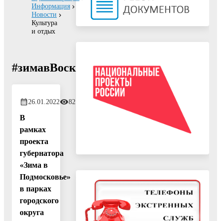
Информация
Новости
Культура
и отдых
#зимавВоскресенске
26.01.2022
821
В
рамках
проекта
губернатора
«Зима в
Подмосковье»
в парках
городского
округа