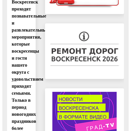
Воскресенск
проходят
познавательные
и
развлекательные
мероприятия,
которые
воскресенцы
и гости
нашего
округа с
удовольствием
приходят
семьями.
Только в
период
новогодних
праздников
более