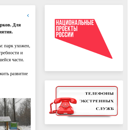
рков. Для
иятия.
: парк ухожен,
требности и
шейся части.
жить развитие