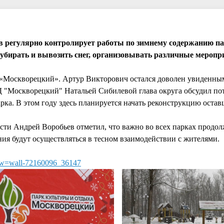
в регулярно контролирует работы по зимнему содержанию па
убирать и вывозить снег, организовывать различные меропр
к «Москворецкий». Артур Викторович остался доволен увиденным
 "Москворецкий" Натальей Сибилевой глава округа обсудил по
ка. В этом году здесь планируется начать реконструкцию остав
ти Андрей Воробьев отметил, что важно во всех парках продол
ния будут осуществляться в тесном взаимодействии с жителями.
o?w=wall-72160096_36147