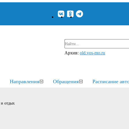
Архив:
old.vos-mo.ru
Направления
Обращения
Расписание авт
 и отдых