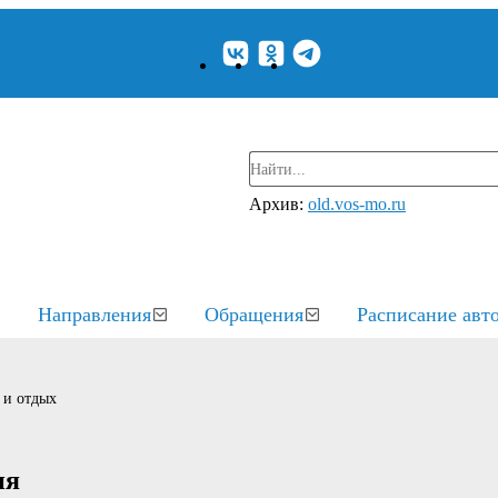
Архив:
old.vos-mo.ru
Направления
Обращения
Расписание авт
 и отдых
ня