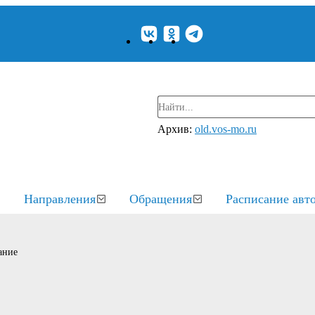
Архив:
old.vos-mo.ru
Направления
Обращения
Расписание авт
ание