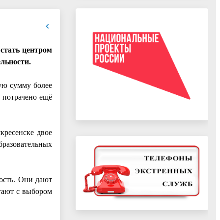
 стать центром
ельности.
ую сумму более
 потрачено ещё
кресенске двое
бразовательных
ость. Они дают
гают с выбором