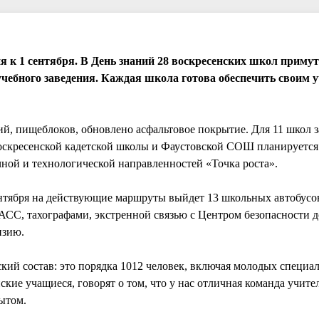
я к 1 сентября. В День знаний 28 воскресенских школ приму
учебного заведения. Каждая школа готова обеспечить своим 
й, пищеблоков, обновлено асфальтовое покрытие. Для 11 школ 
оскресенской кадетской школы и Фаустовской СОШ планируется
ной и технологической направленностей «Точка роста».
ентября на действующие маршруты выйдет 13 школьных автобусов
АСС, тахографами, экстренной связью с Центром безопасности 
нзию.
ий состав: это порядка 1012 человек, включая молодых специал
кие учащиеся, говорят о том, что у нас отличная команда учите
ытом.