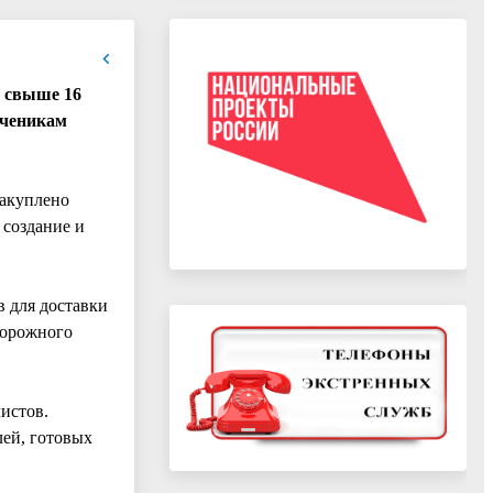
т свыше 16
ученикам
закуплено
 создание и
 для доставки
дорожного
истов.
лей, готовых