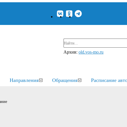
Архив:
old.vos-mo.ru
Направления
Обращения
Расписание авт
ание