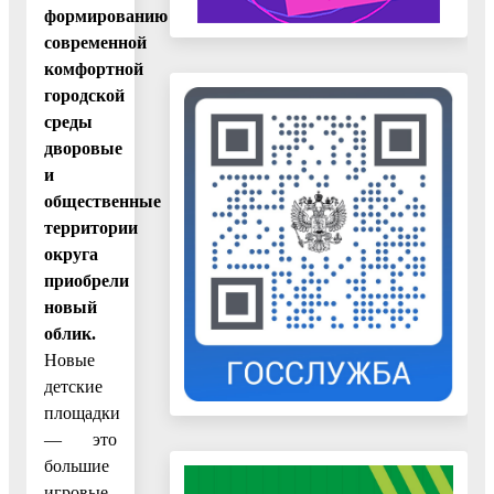
формированию
современной
комфортной
городской
среды
дворовые
и
общественные
территории
округа
приобрели
новый
облик.
Новые
детские
площадки
— это
большие
игровые