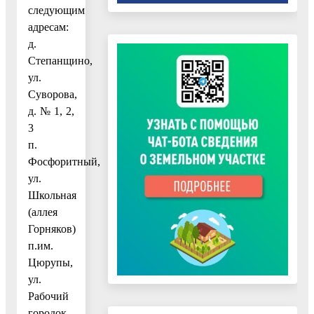
следующим
адресам:
д.
Степанщино,
ул.
Суворова,
д. № 1, 2,
3
п.
Фосфоритный,
ул.
Школьная
(аллея
Горняков)
п.им.
Цюрупы,
ул.
Рабочий
городок,