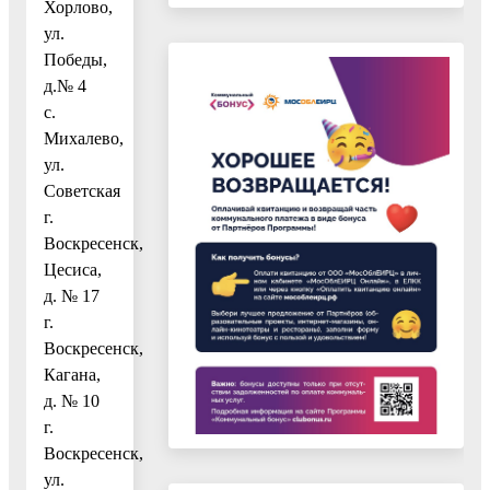
Хорлово,
ул.
Победы,
д.№ 4
с.
Михалево,
ул.
Советская
г.
Воскресенск,
Цесиса,
д. № 17
г.
Воскресенск,
Кагана,
д. № 10
г.
Воскресенск,
ул.