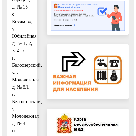
д. № 15
с.
Косяково,
ул.
Юбилейная
д. № 1, 2,
3, 4, 5.
г.
Белоозерский,
ул.
Молодежная,
д. № 8/1
г.
Белоозерский,
ул.
Молодежная,
д. № 3
п.