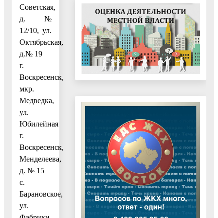
Советская,
д.№
12/10, ул.
Октябрьская,
д.№ 19
г.
Воскресенск,
мкр.
Медведка,
ул.
Юбилейная
г.
Воскресенск,
Менделеева,
д. № 15
с.
Барановское,
ул.
Фабрики