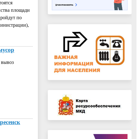
тоятся
йства площади
пройдут по
министрации),
мусор
 вывоз
ресенск