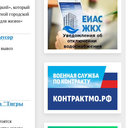
цкий», который
ной городской
 для жизни»
мусор
 вывоз
ра "Тигры
тоятся