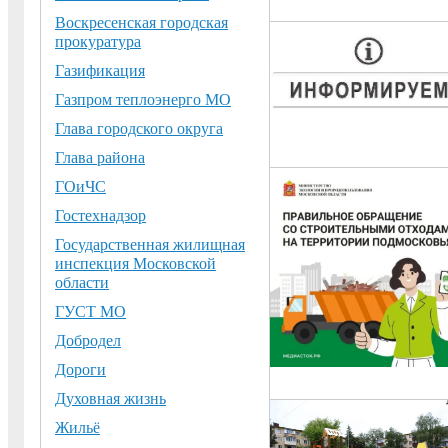
Воскресенская городская
прокуратура
Газификация
Газпром теплоэнерго МО
Глава городского округа
Глава района
ГОиЧС
Гостехнадзор
Государственная жилищная
инспекция Московской
области
ГУСТ МО
Добродел
Дороги
Духовная жизнь
Жильё