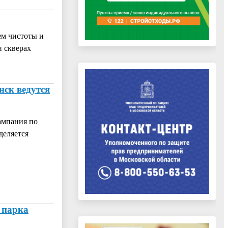
ем чистоты и
и скверах
нск ведутся
ампания по
деляется
 парка