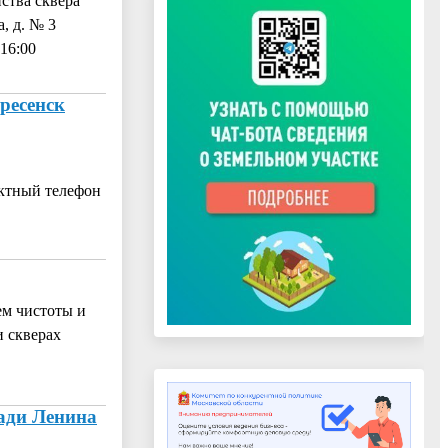
ства сквера
, д. № 3
 16:00
ресенск
актный телефон
ем чистоты и
и скверах
щади Ленина