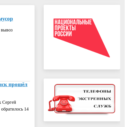
мусор
 вывоз
нск прошёл
к Сергей
 обратилось 14