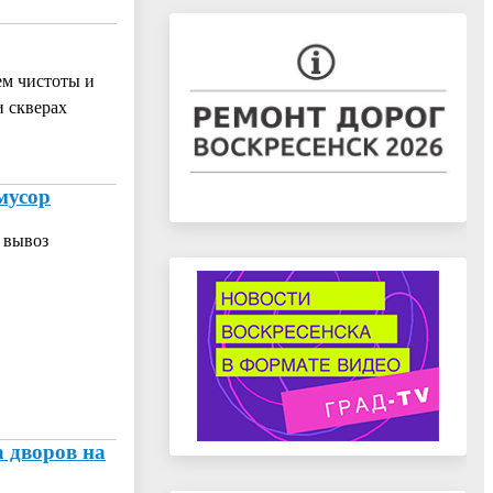
ем чистоты и
и скверах
мусор
 вывоз
а дворов на