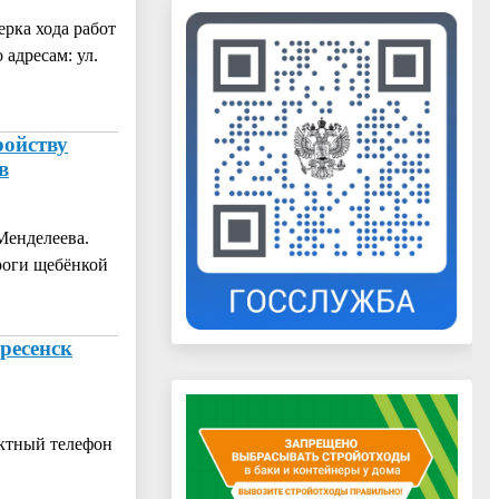
ерка хода работ
адресам: ул.
ройству
в
Менделеева.
роги щебёнкой
ресенск
актный телефон