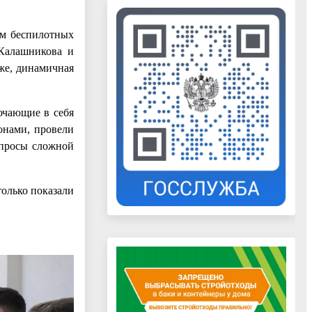
ем беспилотных
 Калашникова и
же, динамичная
ючающие в себя
онами, провели
опросы сложной
олько показали