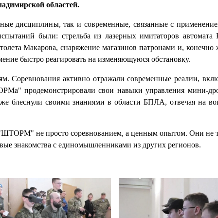
адимирской областей.
нные дисциплины, так и современные, связанные с применени
испытаний были: стрельба из лазерных имитаторов автомата
столета Макарова, снаряжение магазинов патронами и, конечно 
 умение быстро реагировать на изменяющуюся обстановку.
иям. Соревнования активно отражали современные реалии, вкл
ОРМа" продемонстрировали свои навыки управления мини-др
акже блеснули своими знаниями в области БПЛА, отвечая на в
а "ШТОРМ" не просто соревнованием, а ценным опытом. Они не т
овые знакомства с единомышленниками из других регионов.