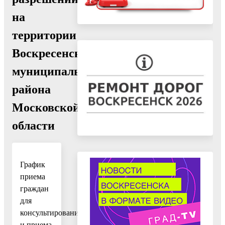
на
территории
Воскресенского
муниципального
района
Московской
области
График
приема
граждан
для
консультирования
и приема