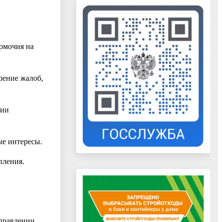
номочия на
рение жалоб,
ции
ые интересы.
пления.
справлении