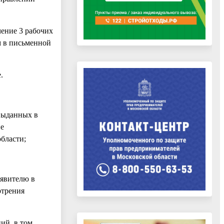
чение 3 рабочих
м в письменной
.
 выданных в
не
бласти;
аявителю в
отрения
ий, в том