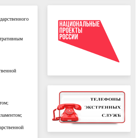
ударственного
стративным
твенной
том;
гламентом;
дарственной