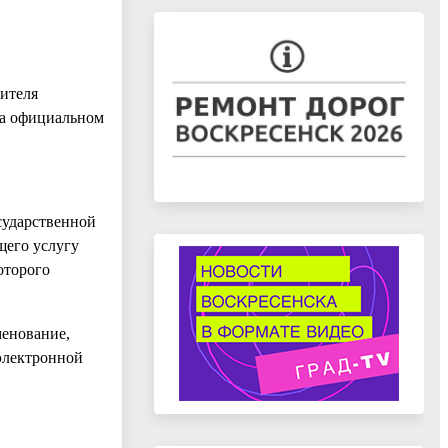
вителя
на официальном
сударственной
щего услугу
оторого
менование,
 электронной