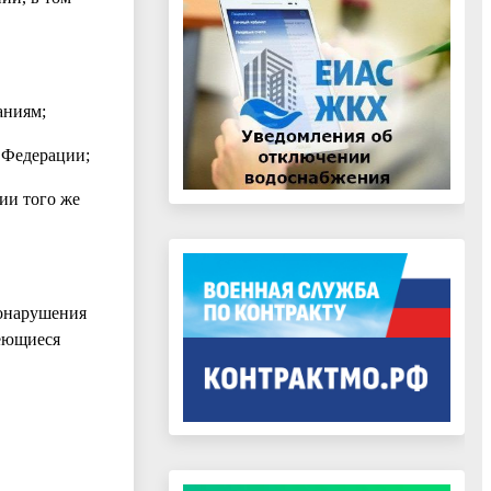
аниям;
 Федерации;
ии того же
вонарушения
меющиеся