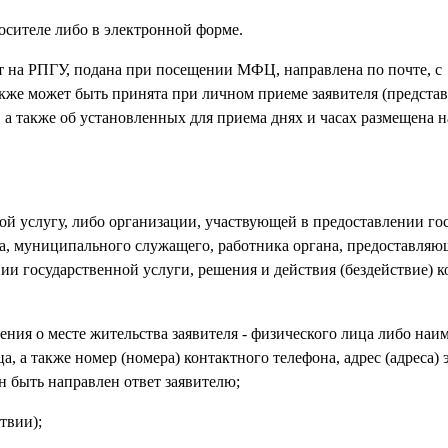
осителе либо в электронной форме.
т на РПГУ, подана при посещении МФЦ, направлена по почте, с
кже может быть принята при личном приеме заявителя (предста
 а также об установленных для приема днях и часах размещена 
ой услугу, либо организации, участвующей в предоставлении го
а, муниципального служащего, работника органа, предоставляю
ии государственной услуги, решения и действия (бездействие) к
дения о месте жительства заявителя - физического лица либо наи
а, а также номер (номера) контактного телефона, адрес (адреса)
н быть направлен ответ заявителю;
твии);