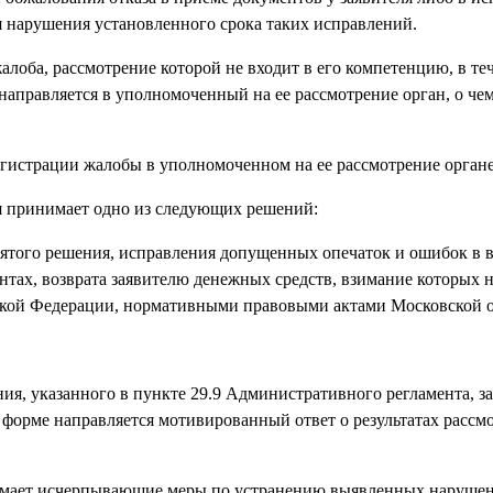
 нарушения установленного срока таких исправлений.
алоба, рассмотрение которой не входит в его компетенцию, в те
направляется в уполномоченный на ее рассмотрение орган, о че
егистрации жалобы в уполномоченном на ее рассмотрение органе
я принимает одно из следующих решений:
инятого решения, исправления допущенных опечаток и ошибок в
нтах, возврата заявителю денежных средств, взимание которых 
кой Федерации, нормативными правовыми актами Московской о
ния, указанного в пункте 29.9 Административного регламента, з
форме направляется мотивированный ответ о результатах рассм
имает исчерпывающие меры по устранению выявленных нарушен