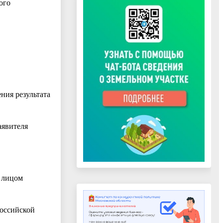
ого
ния результата
аявителя
 лицом
Российской