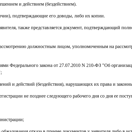
решением и действием (бездействием).
ичии), подтверждающие его доводы, либо их копии.
 заявителя, также представляется документ, подтверждающий пол
рассмотрению должностным лицом, уполномоченным на рассмот
иями Федерального закона от 27.07.2010 N 210-ФЗ "Об организа
;
ений и действий (бездействия), нарушающих их права и законн
гистрации не позднее следующего рабочего дня со дня ее посту
министрации;
ае обжалования отказа в приеме документов у заявителя либо в и