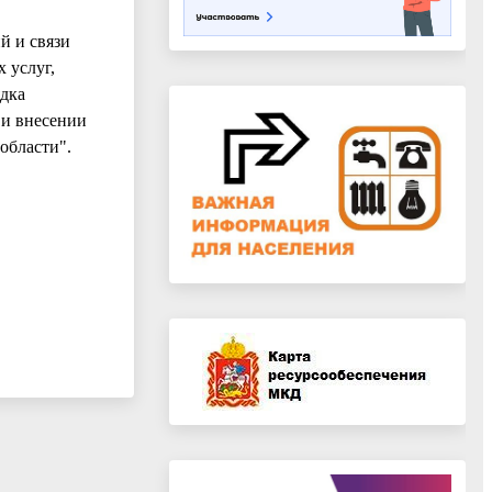
й и связи
 услуг,
ядка
 и внесении
области".