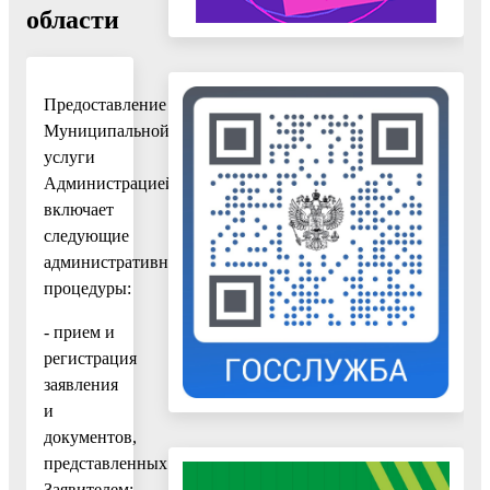
области
Предоставление
Муниципальной
услуги
Администрацией
включает
следующие
административные
процедуры:
- прием и
регистрация
заявления
и
документов,
представленных
Заявителем;