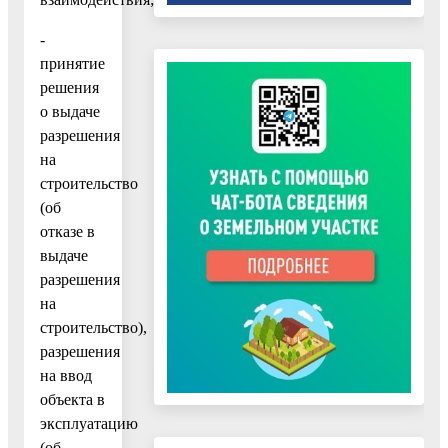
-
принятие
решения
о выдаче
разрешения
на
строительство
(об
отказе в
выдаче
разрешения
на
строительство),
разрешения
на ввод
объекта в
эксплуатацию
(об