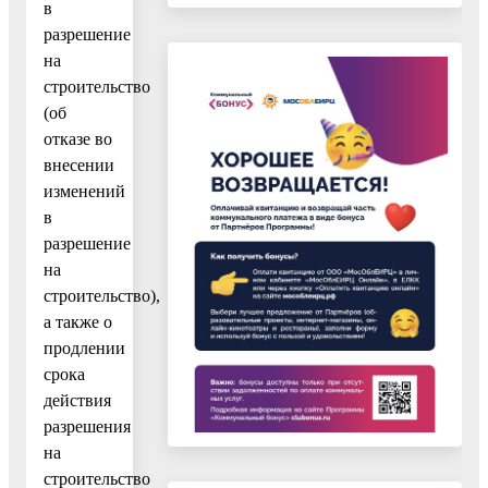
в
разрешение
на
строительство
(об
отказе во
внесении
изменений
в
разрешение
на
строительство),
а также о
продлении
срока
действия
разрешения
на
строительство