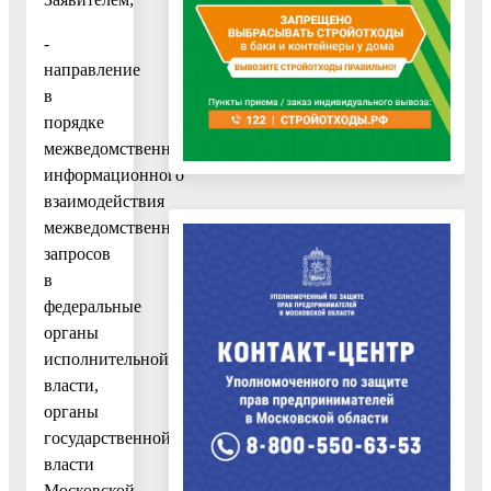
-
направление
в
порядке
межведомственного
информационного
взаимодействия
межведомственных
запросов
в
федеральные
органы
исполнительной
власти,
органы
государственной
власти
Московской