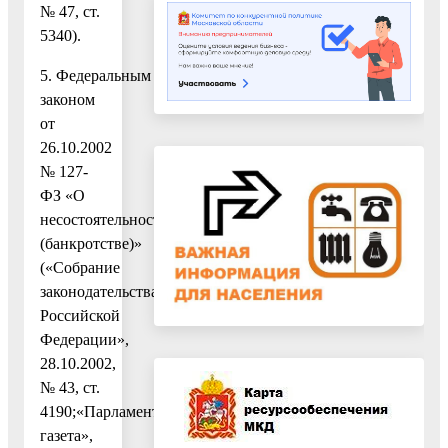
№ 47, ст.
5340).
5. Федеральным
законом
от
26.10.2002
№ 127-
ФЗ «О
несостоятельности
(банкротстве)»
(«Собрание
законодательства
Российской
Федерации»,
28.10.2002,
№ 43, ст.
4190;«Парламентская
газета»,