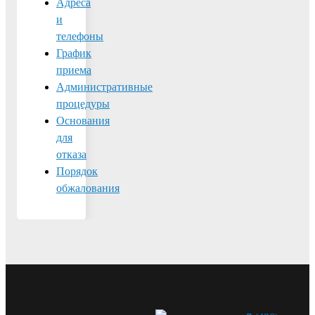
Адреса
и
телефоны
График
приема
Административные
процедуры
Основания
для
отказа
Порядок
обжалования