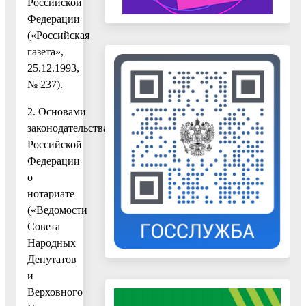
Российской
Федерации
(«Российская
газета»,
25.12.1993,
№ 237).
2. Основами
законодательства
Российской
Федерации
о
нотариате
(«Ведомости
Совета
Народных
Депутатов
и
Верховного