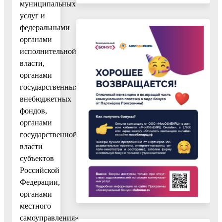
муниципальных
услуг и
федеральными
органами
исполнительной
власти,
органами
государственных
внебюджетных
фондов,
органами
государственной
власти
субъектов
Российской
Федерации,
органами
местного
самоуправления».