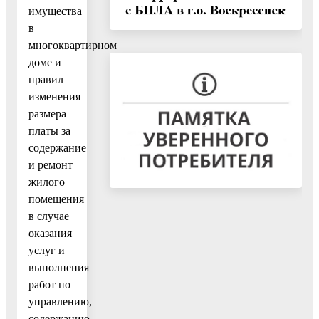
имущества
в
многоквартирном
доме и
правил
изменения
размера
платы за
содержание
и ремонт
жилого
помещения
в случае
оказания
услуг и
выполнения
работ по
управлению,
содержанию