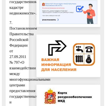
государственном
кадастре
недвижимости».
7.
Постановлением
Правительства
Российской
Федерации
от
27.09.2011
№ 797«О
взаимодействии
между
многофункциональными
центрами
предоставления
государственных
и