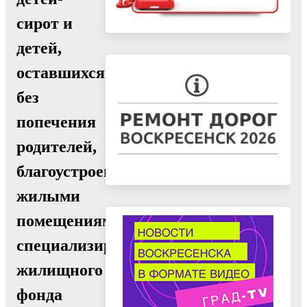
сирот и
детей,
оставшихся
без
попечения
родителей,
благоустроенными
жилыми
помещениями
специализированного
жилищного
фонда