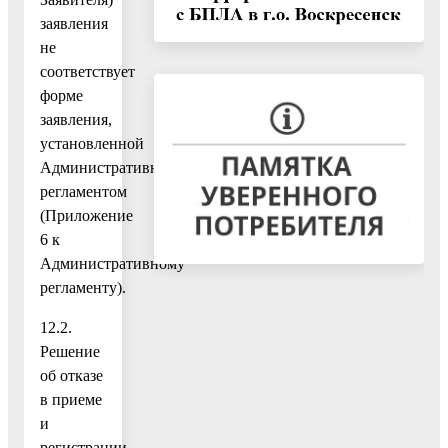
заявления
не
соответствует
форме
заявления,
установленной
Административным
регламентом
(Приложение
6 к
Административному
регламенту).
12.2.
Решение
об отказе
в приеме
и
регистрации