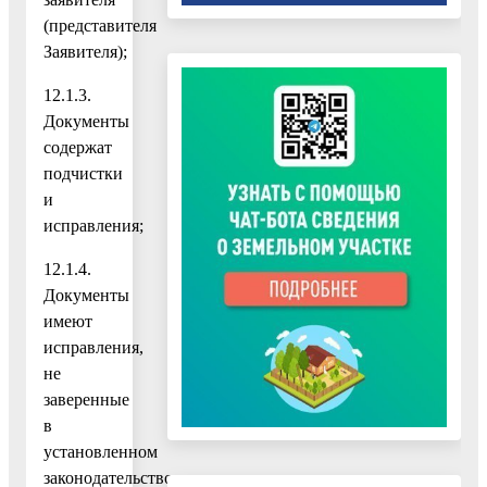
(представителя
Заявителя);
12.1.3.
Документы
содержат
подчистки
и
исправления;
12.1.4.
Документы
имеют
исправления,
не
заверенные
в
установленном
законодательством