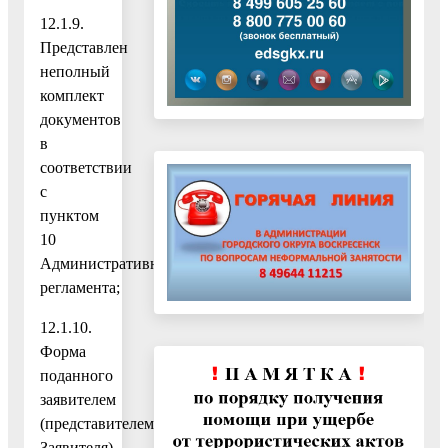
12.1.9.
Представлен
неполный
комплект
документов
в
соответствии
с
пунктом
10
Административного
регламента;
12.1.10.
Форма
поданного
заявителем
(представителем
Заявителя)