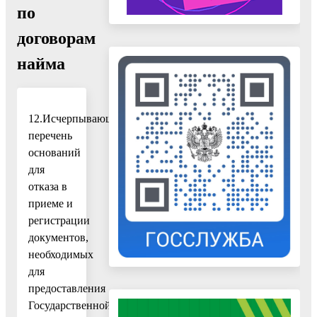
по
договорам
найма
12.Исчерпывающий
перечень
оснований
для
отказа в
приеме и
регистрации
документов,
необходимых
для
предоставления
Государственной