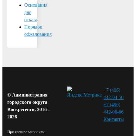
Основания
для
отказа
Порядок
обжалования
+7 (496)
© Администрация
442-04-50
городского округа
+7 (496)
Воскресенск, 2016 -
442-06-66
2026
Контакты⁠
При цитировании или