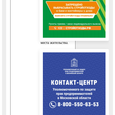
указанным в пункте
10.1.1. настоящего
Административного
регламента,
предоставляет:
10.1.2.1. Выписка из
домовой книги с
места жительства.
10.1.3. Для граждан,
относящихся к
категории,
указанной в пункте
2.2.2. настоящего
Административного
регламента,
дополнительно к
документам,
указанным в пункте
10.1.1. настоящего
Административного