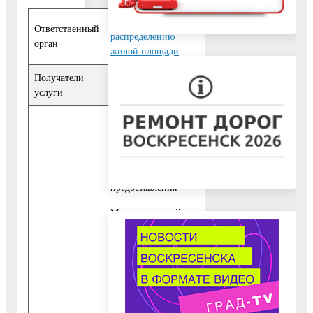
Отдел по учету и
Ответственный
распределению
орган
жилой площади
Получатели
Физические лица
услуги
10. Исчерпывающий
перечень
документов,
необходимых для
предоставления
Муниципальной
услуги
10.1. Документы,
предоставляемые
Заявителем:
10.1.1. Для всех