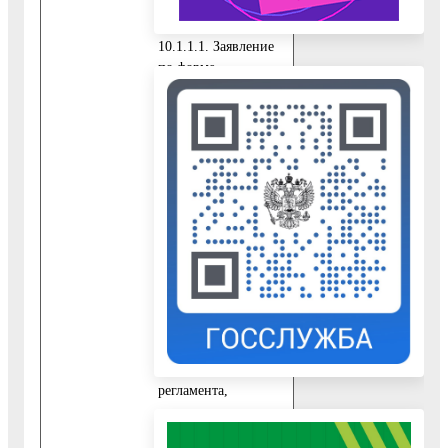
категорий лиц:
10.1.1.1. Заявление
по форме
Приложения 6
настоящего
Административного
регламента;
10.1.1.2. Документ,
удостоверяющий
личность Заявителя.
10.1.2. Для граждан,
относящихся к
категории,
указанной в пункте
2.2.1. настоящего
Административного
регламента,
дополнительно к
документам,