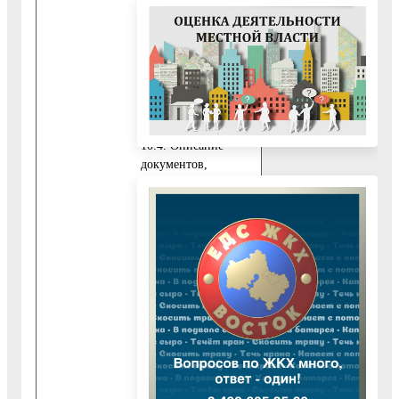
уполномоченного на
подписание и
подачу документов,
получение
результата оказания
Муниципальной
услуги.
10.4. Описание
документов,
необходимых для
предоставления
Муниципальной
услуги, приведены в
Приложении 7 к
Административному
регламенту.
11. Исчерпывающий
перечень
документов,
необходимых для