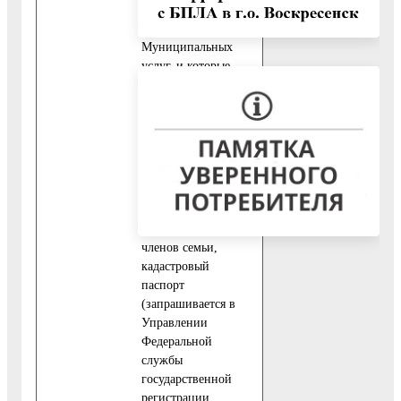
участвующих в
предоставлении
Муниципальных
услуг, и которые
заявитель вправе
представить по
собственной
инициативе:
11.1.1. Выписка из
ЕГРН о правах на
недвижимое
имущество на всех
членов семьи,
кадастровый
паспорт
(запрашивается в
Управлении
Федеральной
службы
государственной
регистрации,