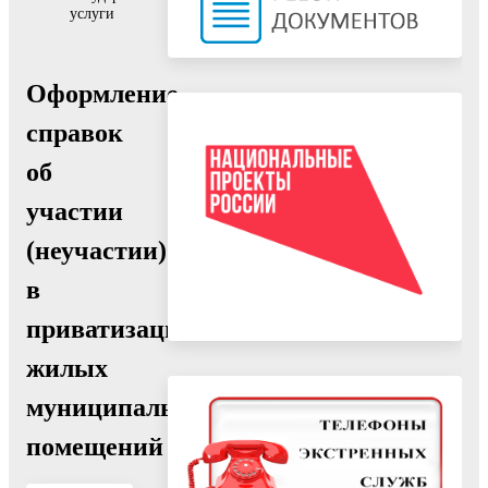
услуги
Оформление
справок
об
участии
(неучастии)
в
приватизации
жилых
муниципальных
помещений