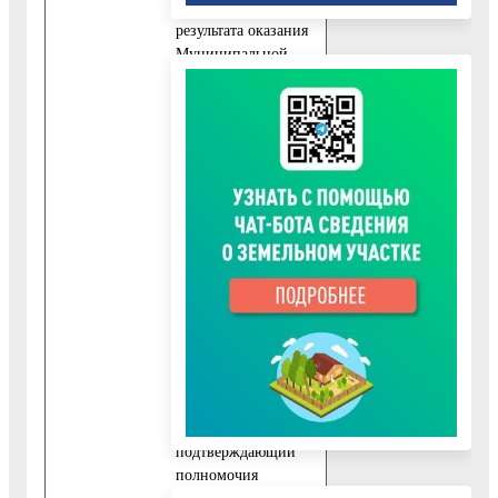
и получение
результата оказания
Муниципальной
услуги:
10.2.1. Заявление на
предоставление
Муниципальной
услуги,
подписанное
непосредственно
самим Заявителем;
10.2.2. Документ,
удостоверяющий
личность
Представителя
заявителя;
10.2.3. Документ,
подтверждающий
полномочия