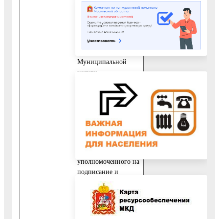
Представителя
заявителя,
уполномоченного на
подачу документов
и получение
результата оказания
Муниципальной
услуги.
10.3. При
обращении за
получением
Муниципальной
услуги
представителя
заявителя,
уполномоченного на
подписание и
подачу документов,
а также получение
результата оказания
Муниципальной