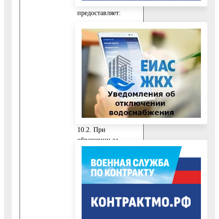
регламента,
предоставляет:
10.1.3.1. Архивную
выписку из домовой
книги, содержащую
информацию о
периоде
проживания
гражданина в
данном жилом
помещении.
10.2. При
обращении за
получением
Муниципальной
услуги
Представителя
заявителя,
уполномоченного на
подачу документов