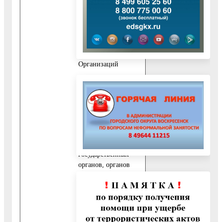
предоставления
Муниципальной
услуги, которые
находятся в
распоряжении
Органов власти или
Организаций
11.1. Документы,
необходимые для
предоставления
Муниципальной
услуги, которые
находятся в
распоряжении
государственных
органов, органов
местного
самоуправления и
иных органов и
подведомственных
им организациях,