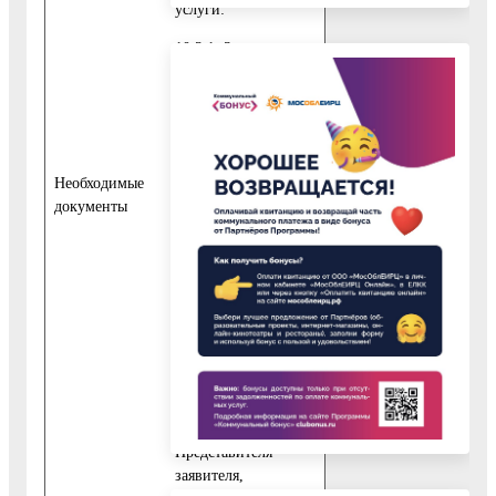
услуги:
10.3.1. Заявление на
предоставление
Муниципальной
услуги,
подписанное
непосредственно
Необходимые
Представителем
документы
заявителя;
10.3.2. Документ,
удостоверяющий
личность
представителя
Заявителя;
10.3.3. Документ,
подтверждающий
полномочия
Представителя
заявителя,