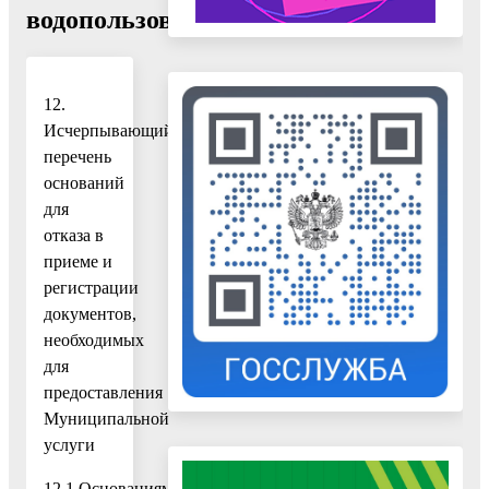
водопользования
12.
Исчерпывающий
перечень
оснований
для
отказа в
приеме и
регистрации
документов,
необходимых
для
предоставления
Муниципальной
услуги
12.1.Основаниями