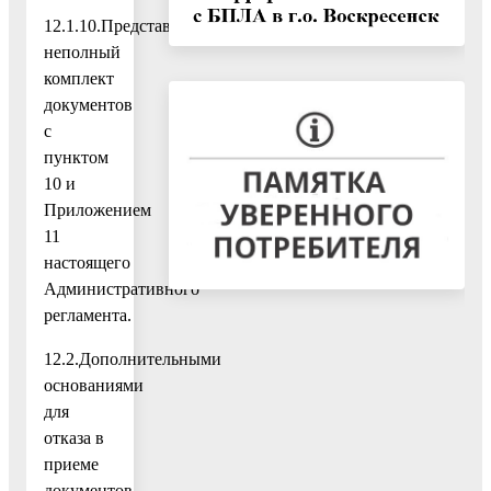
12.1.10.Представлен
неполный
комплект
документов
с
пунктом
10 и
Приложением
11
настоящего
Административного
регламента.
12.2.Дополнительными
основаниями
для
отказа в
приеме
документов,