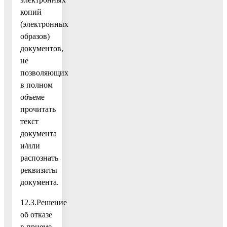
копий
(электронных
образов)
документов,
не
позволяющих
в полном
объеме
прочитать
текст
документа
и/или
распознать
реквизиты
документа.
12.3.Решение
об отказе
в приеме