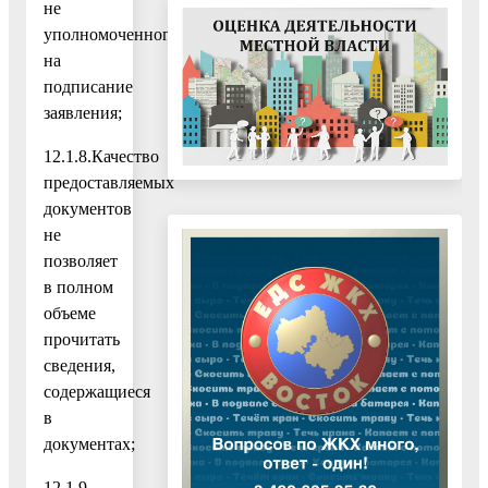
не
уполномоченного
на
подписание
заявления;
12.1.8.Качество
предоставляемых
документов
не
позволяет
в полном
объеме
прочитать
сведения,
содержащиеся
в
документах;
12.1.9.