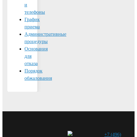
и
телефоны
График
приема
Административные
процедуры
Основания
для
отказа
Порядок
обжалования
+7 (496)