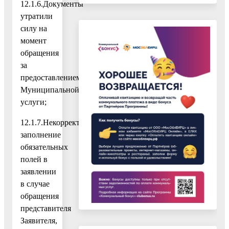
12.1.6.Документы
утратили
силу на
момент
обращения
за
предоставлением
Муниципальной
услуги;
12.1.7.Некорректное
заполнение
обязательных
полей в
заявлении
в случае
обращения
представителя
Заявителя,