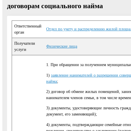
договорам социального найма
Ответственный
Отдел по учету и распределению жилой площа
орган
Получатели
Физические лица
услуги
1. При обращении за получением муниципально
1)
заявление нанимателей о разрешении сове
найма
;
2) договор об обмене жилых помещений, зани
нанимателем членов семьи, в том числе време
3) документы, удостоверяющие личность гражд
документ, его заменяющий);
4) документы, подтверждающие семейные отнош
рождении, свидетельство о заключении (растор