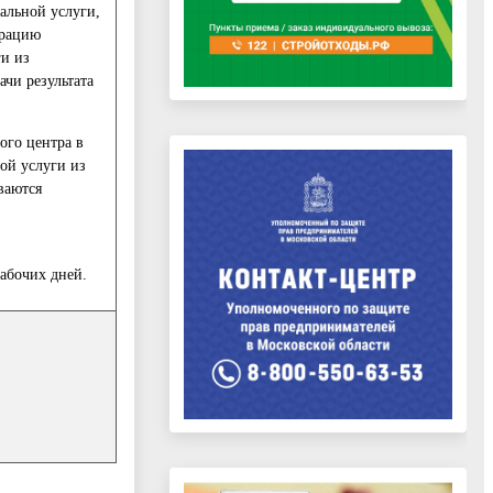
альной услуги,
трацию
ги из
чи результата
ого центра в
ой услуги из
ваются
абочих дней.