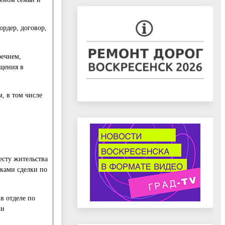
рдер, договор,
речнем,
щения в
, в том числе
есту жительства
ками сделки по
в отделе по
ли