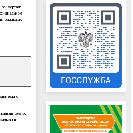
ном портале
 официальном
кциональных
аявителя о
нальный центр,
ипального