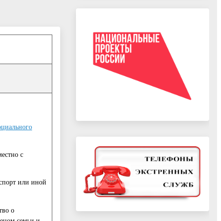
оциального
естно с
аспорт или иной
тво о
леном семьи и