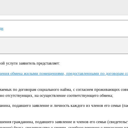
ди
й услуги заявитель представляет:
ршения обмена жилыми помещениями, предоставленными по договорам с
маемых по договорам социального найма, с согласием проживающих совм
нно отсутствующих, на осуществление соответствующего обмена;
анина, подавшего заявление и личность каждого из членов его семьи (п
ения гражданина, подавшего заявление и членов его семьи (свидетельс
жении) брака, свидетельство о смерти, судебное решение о признании ч