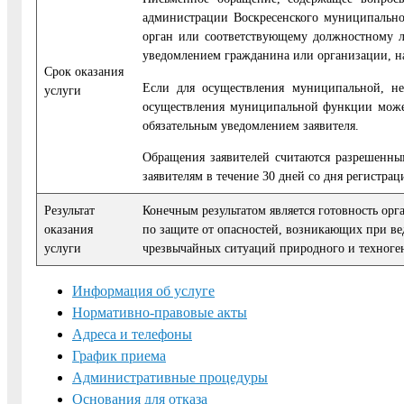
администрации Воскресенского муниципальног
орган или соответствую­щему должностному 
уведомлением гражданина или организации, н
Cрок оказания
Если для осуществления муниципальной, не
услуги
осуществления муниципальной функции может
обязательным уве­домлением заявителя.
Обращения заявителей считаются разрешенным
заявителям в течение 30 дней со дня регистра
Результат
Конечным результатом является готовность ор
оказания
по за­щите от опасностей, возникающих при ве
услуги
чрезвычайных ситуаций природного и техноген
Информация об услуге
Нормативно-правовые акты
Адреса и телефоны
График приема
Административные процедуры
Основания для отказа