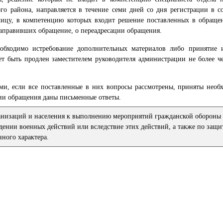
о района, на­правляется в течение семи дней со дня регистрации в 
лицу, в компетенцию которых входит решение поставленных в обращен
аправивших обращение, о переадреса­ции обращения.
обходимо истребование дополнительных материалов либо принятие 
 быть продлен заместителем руководителя администрации не более че
и, если все поставленные в них вопро­сы рассмотрены, приняты нео
ции обращения даны письменные ответы.
ганизаций и населения к выполнению мероприятий гражданской обороны 
дении военных действий или вследствие этих действий, а также по защи
ного характера.