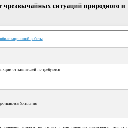
т чрезвычайных ситуаций природного и
мобилизационной работы
кции от заявителей не требуются
ствляется бесплатно
ы, решение которых не входит в компетенцию специалиста отдела