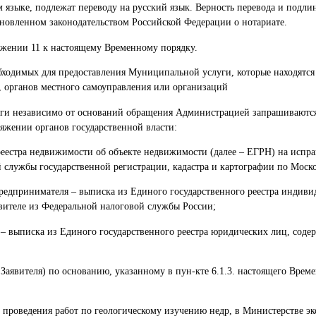
 языке, подлежат переводу на русский язык. Верность перевода и подли
ановленном законодательством Российской Федерации о нотариате.
ожении 11 к настоящему Временному порядку.
ходимых для предоставления Муниципальной услуги, которые находятся
, органов местного самоуправления или организаций
уги независимо от оснований обращения Администрацией запрашиваютс
яжении органов государственной власти:
 реестра недвижимости об объекте недвижимости (далее – ЕГРН) на исп
 службы государственной регистрации, кадастра и картографии по Моско
предпринимателя – выписка из Единого государственного реестра индив
вителе из Федеральной налоговой службы России;
 – выписка из Единого государственного реестра юридических лиц, соде
 Заявителя) по основанию, указанному в пун-кте 6.1.3. настоящего Врем
о проведения работ по геологическому изучению недр, в Министерстве э