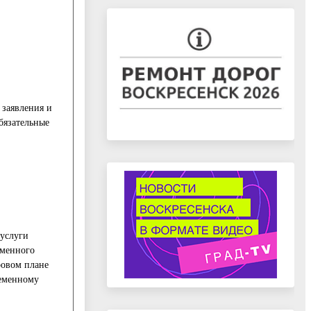
 заявления и
бязательные
 услуги
еменного
ровом плане
ременному