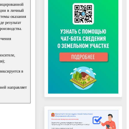
ифицированной
ции в личный
стемы оказания
е результат
роизводства.
учения
осителе,
я);
фиксируется в
дней направляет