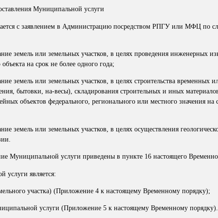
доставления Муниципальной услуги
бращается с заявлением в Администрацию посредством РПГУ или МФЦ по 
вание земель или земельных участков, в целях проведения инженерных и
объекта на срок не более одного года;
ание земель или земельных участков, в целях строительства временных и
ния, бытовки, на-весы), складирования строительных и иных материалов
ейных объектов федерального, регионального или местного значения на 
ание земель или земельных участков, в целях осуществления геологическ
зии.
ение Муниципальной услуги приведены в пункте 16 настоящего Временно
й услуги является:
емельного участка) (Приложение 4 к настоящему Временному порядку);
униципальной услуги (Приложение 5 к настоящему Временному порядку).