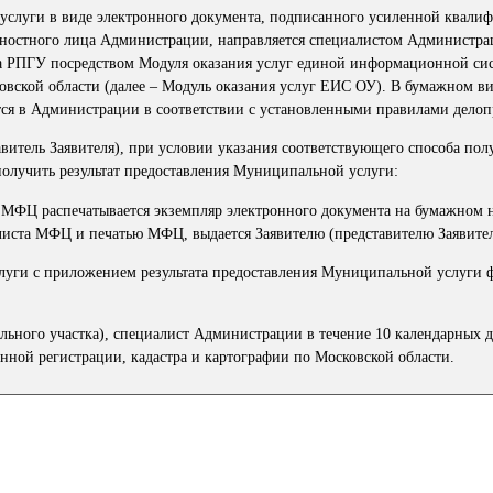
 услуги в виде электронного документа, подписанного усиленной квал
ностного лица Администрации, направляется специалистом Администра
 на РПГУ посредством Модуля оказания услуг единой информационной си
вской области (далее – Модуль оказания услуг ЕИС ОУ). В бумажном вид
ся в Администрации в соответствии с установленными правилами делоп
тавитель Заявителя), при условии указания соответствующего способа пол
получить результат предоставления Муниципальной услуги:
м МФЦ распечатывается экземпляр электронного документа на бумажном н
листа МФЦ и печатью МФЦ, выдается Заявителю (представителю Заявител
луги с приложением результата предоставления Муниципальной услуги 
ельного участка), специалист Администрации в течение 10 календарных 
нной регистрации, кадастра и картографии по Московской области.