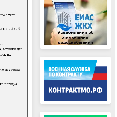
следующим
зысканий либо
ли
, техники для
срок их
ого изучения
го порядка.