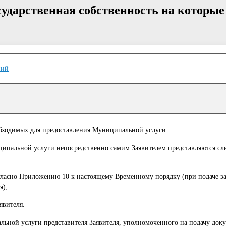
ударственная собственность на которые
ний
бходимых для предоставления Муниципальной услуги
ципальной услуги непосредственно самим Заявителем представляются с
огласно Приложению 10 к настоящему Временному порядку (при подаче за
я);
явителя.
ьной услуги представителя Заявителя, уполномоченного на подачу док