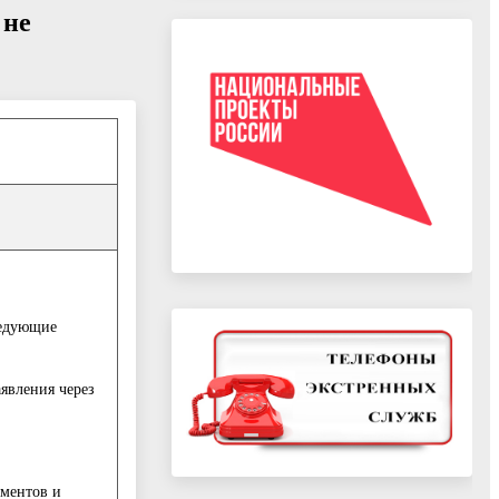
 не
ледующие
явления через
ументов и