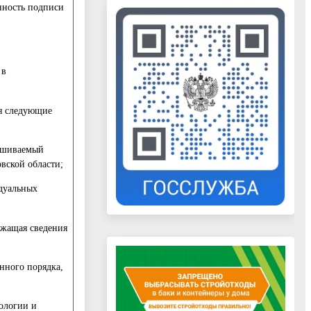
нность подписи
 в
я следующие
рашиваемый
вской области;
идуальных
ржащая сведения
енного порядка,
кологии и