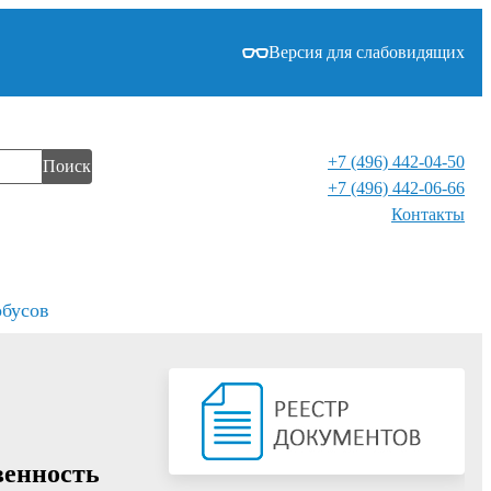
Версия для слабовидящих
+7 (496) 442-04-50
Поиск
+7 (496) 442-06-66
Контакты⁠
обусов
венность