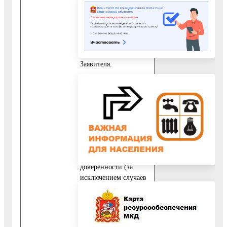
Заявителя.
10.3.3. Документ,
подтверждающий
полномочия
представителя
Заявителя.
В случае если
Заявителем является
физическое лицо,
представитель
Заявителя действует
на основании
нотариально
заверенной
доверенности (за
исключением случаев
обращения за
предоставлением
Государственной
услуги законного