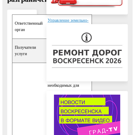
Управление земельно-
Ответственный
имущественных
орган
отношений
Физические лица
,
Получатели
Юридические лица
,
услуги
Органы власти
10. Исчерпывающий
перечень документов,
необходимых для
предоставления
Государственной
услуги
10.1. Для
предоставления
Государственной
услуги Заявителем