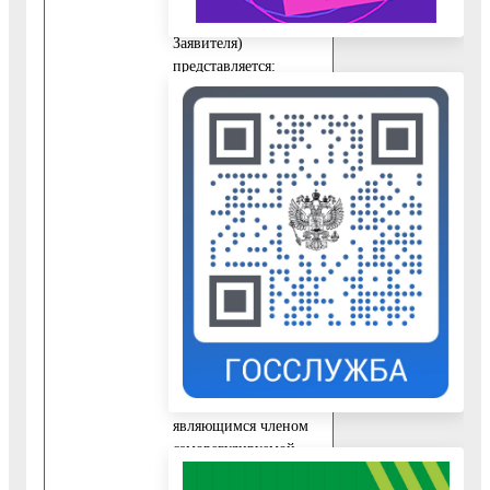
(представителем
Заявителя)
представляется:
10.1.1. Схема
расположения
земельного участка на
кадастровом плане
территории с
указанием координат
характерных точек
границ территории,
подготовленная
кадастровым
инженером, имеющим
действующий
квалификационный
аттестат и
являющимся членом
саморегулируемой
организации,