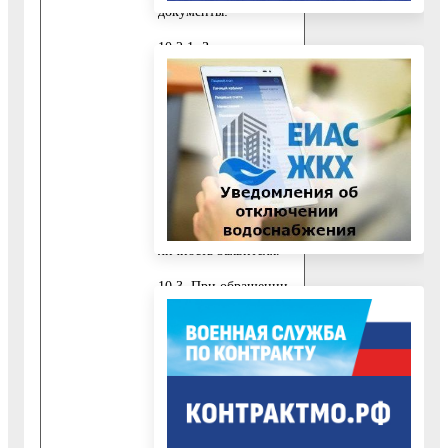
документы:
10.2.1. Заявление,
подписанное
Заявителем
(приложение 10 к
настоящему
Административному
регламенту).
10.2.2. Документ,
удостоверяющий
личность Заявителя.
10.3. При обращении
за получением
Государственной
услуги представителя
Заявителя,
уполномоченного на
подачу документов и
получение результата