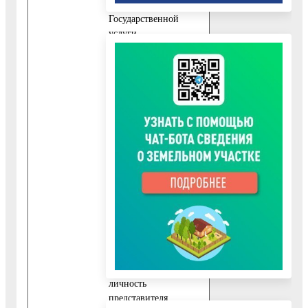
предоставления
Государственной
услуги,
дополнительно к
документу,
указанному в пункте
10.1.1 настоящего
Административного
регламента,
представляются
следующие
обязательные
документы:
10.3.1. Заявление,
подписанное
Заявителем.
10.3.2. Документ,
удостоверяющий
личность
представителя