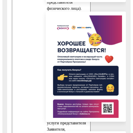
представителя
физического лица).
В случае если
Заявителем является
юридическое лицо,
представитель
Заявителя может
действовать как на
основании
нотариально
заверенной
доверенности, так и
на основании
доверенности,
выданной Заявителем.
10.4. При обращении
за получением
Государственной
услуги представителя
Заявителя,