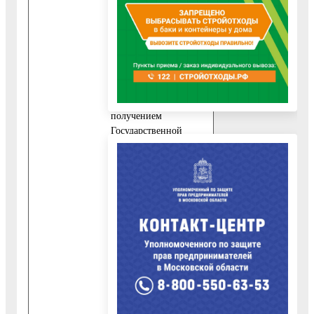
приведена в
приложении 6 к
настоящему
Административному
регламенту.
10.2. В случае
обращения за
получением
Государственной
услуги
непосредственно
самим Заявителем
дополнительно к
документу,
указанному в пункте
10.1.1 настоящего
Административного
регламента,
представляются
следующие
обязательные