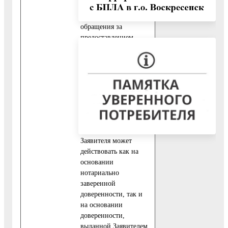
доверенности (за
исключением случаев
обращения за
предоставлением
Государственной
услуги законного
представителя
физического лица).
В случае если
Заявителем является
юридическое лицо,
представитель
Заявителя может
действовать как на
основании
нотариально
заверенной
доверенности, так и
на основании
доверенности,
выданной Заявителем.