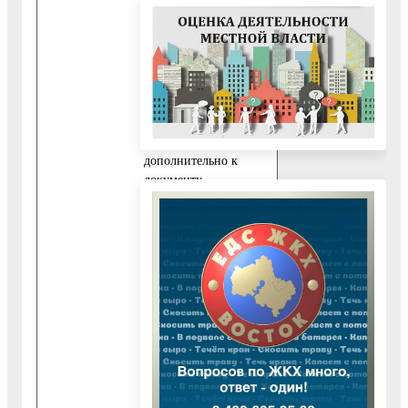
уполномоченного на
подписание заявления
и подачу документов,
а также получение
результата
предоставления
Государственной
услуги,
дополнительно к
документу,
указанному в пункте
10.1.1 настоящего
Административного
регламента,
представляются
следующие
обязательные
документы:
10.4.1. Заявление,
подписанное
представителем