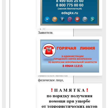
Заявителя.
10.4.2. Документ,
удостоверяющий
личность
представителя
Заявителя.
10.4.3. Документ,
подтверждающий
полномочия
представителя
Заявителя.
В случае если
Заявителем является
физическое лицо,
представитель
Заявителя действует
на основании
нотариально
заверенной