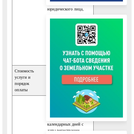
физического или
юридического лица,
если с заявлением
обращается
представитель
заявителя.
Стоимость
Муниципальная услуга
услуги и
предоставляется
порядок
бесплатно
оплаты
Срок предоставления
муниципальной услуги
не может превышать 30
календарных дней с
даты регистрации