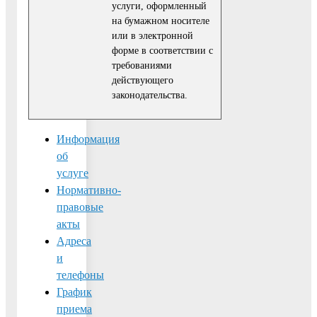
услуги, оформленный
на бумажном носителе
или в электронной
форме в соответствии с
требованиями
действующего
законодательства.
Информация
об
услуге
Нормативно-
правовые
акты
Адреса
и
телефоны
График
приема