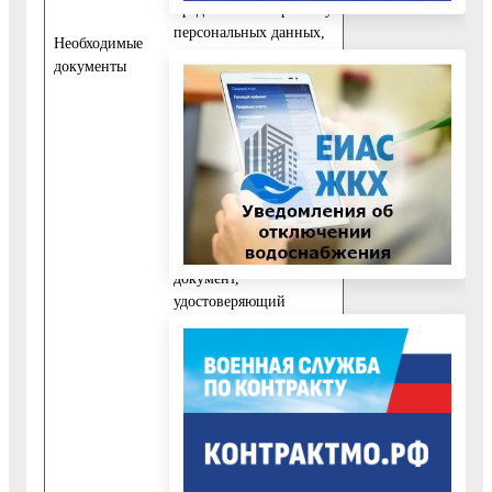
предполагает обработку
персональных данных,
Необходимые
то к заявлению
документы
физические лица
прикладывают
документ,
удостоверяющий
личность заявителя.
При личном приеме
заявитель - физическое
лицо представляет
документ,
удостоверяющий
личность.
Заявителем
представляется копия
документа,
удостоверяющего права
(полномочия)
представителя