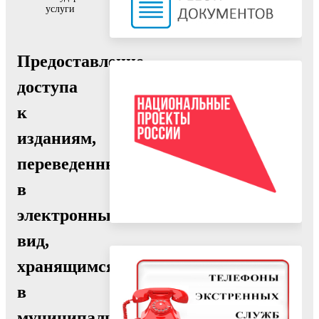
услуги
Предоставление
доступа
к
изданиям,
переведенным
в
электронный
вид,
хранящимся
в
муниципальных