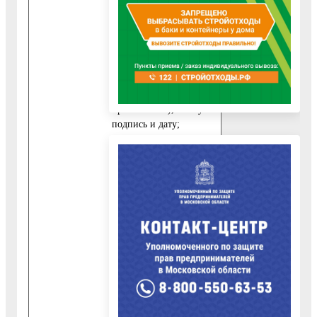
1)
заявление, которое
должно содержать
следующие сведения
:
-для физических лиц:
фамилию, имя,
отчество (последнее -
при наличии), личную
подпись и дату;
-для юридических лиц:
полное и сокращенное
(при наличии)
наименование,
организационно-
правовую форму,
подпись руководителя
и дату.
2)В случае, если
предоставление
информации