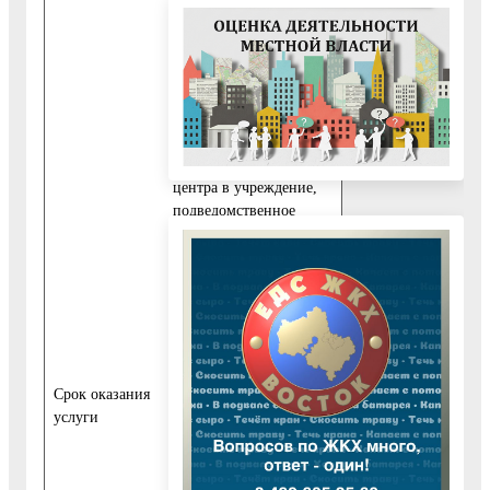
предоставления
муниципальной
услуги, передачи
запроса о
предоставлении
муниципальной услуги
и документов из
многофункционального
центра в учреждение,
подведомственное
муниципальному
учреждению
«Управление культуры
администрации
Воскресенского
муниципального
района Московской
Cрок оказания
области», передачи
услуги
результата
предоставления
муниципальной услуги
из учреждения,