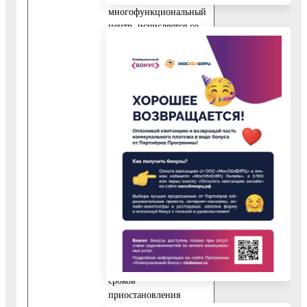
многофункциональный
центр, исчисляется со
дня регистрации
запроса на получение
муниципальной услуги
в учреждении,
подведомственном
муниципальному
учреждению
«Управление культуры
администрации
Воскресенского
муниципального
района Московской
области».
Срок предоставления
муниципальной услуги
исчисляется без учета
сроков
приостановления