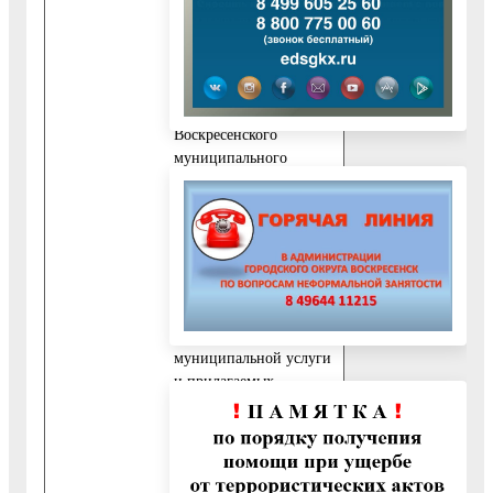
подведомственного
муниципальному
учреждению
«Управление культуры
администрации
Воскресенского
муниципального
района Московской
области», в
многофункциональный
центр, срока выдачи
результата заявителю.
Сроки передачи запроса
о предоставлении
муниципальной услуги
и прилагаемых
документов из
многофункционального
центра в учреждение,
подведомственное