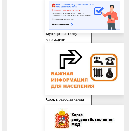
запроса заявителя о
предоставлении
муниципальной услуги
в учреждении,
подведомственном
муниципальному
учреждению
«Управление культуры
администрации
Воскресенского
муниципального
района Московской
области», или в
многофункциональном
центре.
Срок предоставления
муниципальной
услуги, запрос на
получение которой
передан заявителем
через