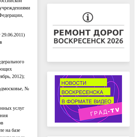
Российской
е учреждениями
Федерации,
 29.06.2011)
в
едерального
зующих
ябрь, 2012);
одмосковье, №
енных услуг
ения
ов
е на базе