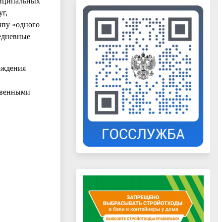
ниципальных
г,
ипу «одного
едневные
рждения
твенными