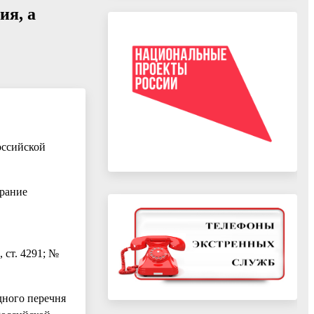
ия, а
оссийской
брание
 ст. 4291; №
дного перечня