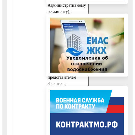
Административному
регламенту);
10.2.2. Документ,
удостоверяющий
личность Заявителя.
10.3. При
обращении за
получением
Муниципальной
услуги
представителем
Заявителя,
уполномоченного на
сдачу документов и
получение
результата
предоставления
Муниципальной
услуги,
дополнительно к