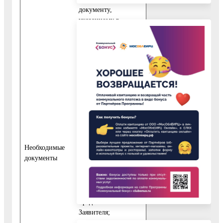
документу,
указанному в
пункте 10.1.1.
настоящего
Административного
регламента,
представляются
следующие
обязательные
документы:
10.4.1. Заявление,
подписанное
представителем
Необходимые
Заявителя;
документы
10.4.2. Документ,
удостоверяющий
личность
представителя
Заявителя;