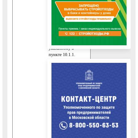
получением
Муниципальной
услуги
непосредственно
самим Заявителем,
дополнительно к
документу,
указанному в
пункте 10.1.1.
настоящего
Административного
регламента,
представляются
следующие
обязательные
документы:
10.2.1.
Заявление,
подписанное
Заявителем
(Приложение 7 к
настоящему