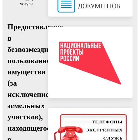
услуги
Предоставление
в
безвозмездное
пользование
имущества
(за
исключением
земельных
участков),
находящегося
в