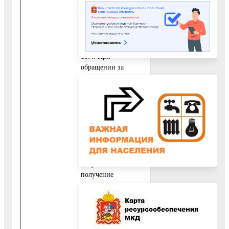
подтверждающий
полномочия
представителя
Заявителя.
10.4. При
обращении за
получением
Муниципальной
услуги
представителя
Заявителя,
уполномоченного на
подписание
заявления и сдачу
документов, а также
получение
результата
предоставления
Муниципальной
услуги,
дополнительно к