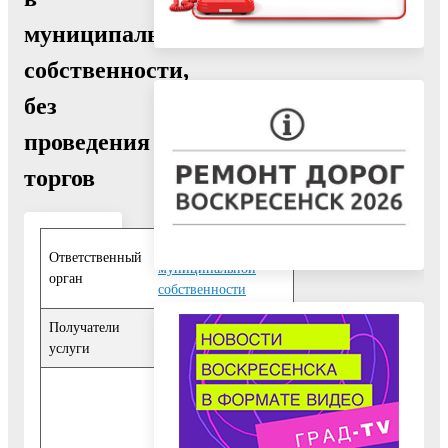
муниципальной
собственности,
без
проведения
торгов
Отдел
Ответственный
муниципальной
орган
собственности
Получатели
Юридические лица
,
услуги
Органы власти
10. Исчерпывающий
перечень
документов,