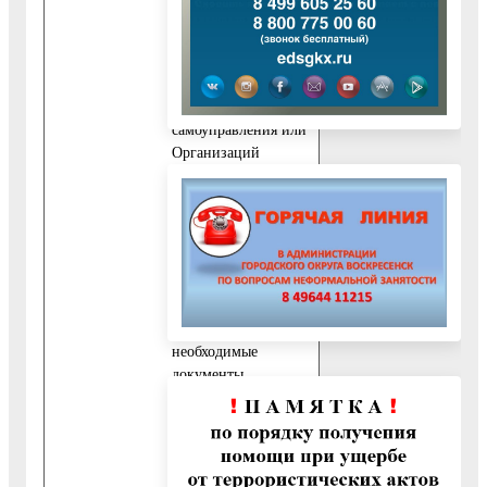
распоряжении
Органов
государственной
власти, Органов
местного
самоуправления или
Организаций
11.1. Для
предоставления
Муниципальной
услуги
Администрацией
запрашиваются
следующие
необходимые
документы,
находящиеся в
распоряжении
органов
государственной