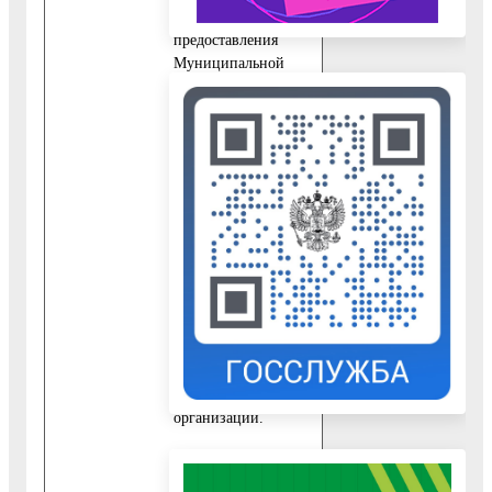
необходимых для
предоставления
Муниципальной
услуги
10.1. Для
предоставления
Муниципальной
услуги Заявителем
(представителем
Заявителя)
независимо от
категории Заявителя
и основания для
обращения
представляется:
10.1.1. Устав
организации.
10.2. В случае
обращения за