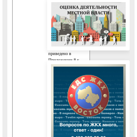
10.4.3. Документ,
подтверждающий
полномочия
представителя
Заявителя.
10.6. Описание
документов
приведено в
Приложении 8 к
настоящему
Административному
регламенту.
11. Исчерпывающий
перечень
документов,
необходимых для
предоставления
Муниципальной
услуги, которые
находятся в