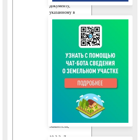
документу,
указанному в
пункте 10.1.1.
настоящего
Административного
регламента,
представляются
следующие
обязательные
документы:
10.3.1. Заявление,
подписанное
Заявителем;
10.3.2. Документ,
удостоверяющий
личность
представителя
Заявителя;
10.3.3. Документ,