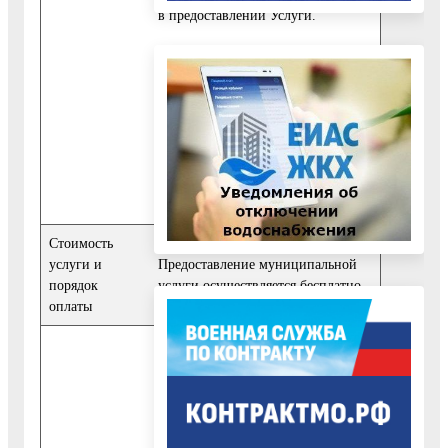
в предоставлении Услуги.
10.3. Уполномоченный орган,
МФЦ не вправе требовать от
Заявителя предоставления
информации и осуществления
действий, не предусмотренных
Регламентом
Стоимость
услуги и
Предоставление муниципальной
порядок
услуги осуществляется бесплатно
оплаты
1. Срок предоставления Услуги
составляет не более 10 рабочих
дней с даты регистрации
Заявления.