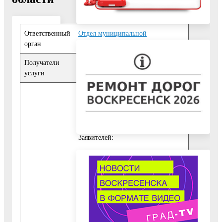
Ответственный
Отдел муниципальной
орган
собственности
Получатели
Физические лица
,
Юридические
услуги
лица
Документы, предоставляемые
Заявителем:
9.1.1. Для всех категорий
Заявителей:
-
заявление о предоставлении
выписки из реестра
.
9.1.2. При обращении физического
лица:
- документ, удостоверяющий
личность Заявителя;