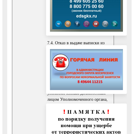
системе (далее - ИС)
Уполномоченного органа и в
автоматизированной
информационной системе
многофункционального центра
(далее - АИС МФЦ).
7.4. Отказ в выдаче выписки из
реестра муниципального
имущества Воскресенского
муниципального района
Московской области,
оформленный по форме в
соответствии с Приложением 10 к
Регламенту, подписывается
уполномоченным должностным
лицом Уполномоченного органа,
оформляется на бумажном
носителе в соответствии с
требованиями действующего
законодательства, хранится в
Уполномоченном органе для