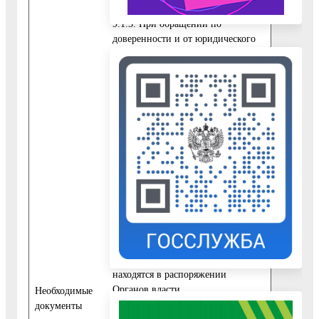
9.1.3. При обращении по
доверенности и от юридического
лица:
- документ, подтверждающий
полномочия представителя
действовать от имени Заявителя;
- документ, удостоверяющий
личность представителя Заявителя.
9.2. Требования к документам
приведены в Приложении 4 к
Регламенту.
10. Исчерпывающий перечень
документов, необходимых для
предоставления Услуги, которые
находятся в распоряжении
Органов власти
Необходимые
документы
10.1. Уполномоченным органом