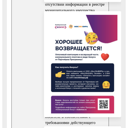
отсутствии информации в реестре
муниципального имущества
Воскресенского муниципального
района Московской области.
7.3. В случае отсутствия
оснований для отказа в
предоставлении Услуги, результат
представляет собой выписку из
реестра муниципального
имущества Воскресенского
муниципального района
Московской области,
оформленную по форме в
соответствии с Приложением 13 к
Регламенту, подписанную
уполномоченным должностным
лицом Уполномоченного органа,
оформляется на бумажном
носителе в соответствии с
требованиями действующего