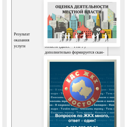
законодательства для выдачи
Заявителю или направляется в
МФЦ и выдается Заявителю.
В случае подачи заявления о
предоставлении Услуги через
Результат
Портал государственных и
оказания
муниципальных услуг Московской
услуги
области (далее – РПГУ)
дополнительно формируется скан-
копия подписанного результата
предоставления Услуги, которая
подписывается электронной
подписью уполномоченного
должностного лица
Уполномоченного органа,
подписавшего оригинал, и
направляется в Личный кабинет
Заявителя на РПГУ.
Факт предоставления Услуги
фиксируется в информационной