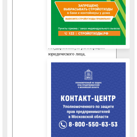
или МФЦ запрашиваются
следующие документы,
необходимые для оказания Услуги:
10.1.1. В случае обращения
юридического лица, документ,
подтверждающий
государственную регистрацию
юридического лица,
запрашивается в Федеральной
налоговой службе России
(выписка из Единого
государственного реестра
юридических лиц).
10.2. Документ, указанный в
пункте 10.1.1. может быть
представлен Заявителем по
собственной инициативе.
Непредставление Заявителем
указанного документа не является
основанием для отказа Заявителю