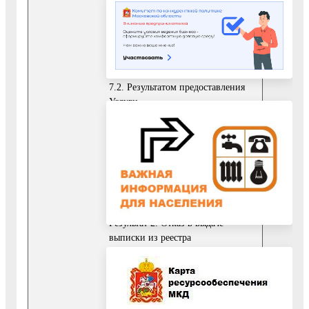
1) за выдачей выписки из реестра
муниципального имущества
Воскресенского муниципального
района Московской области.
7.2. Результатом предоставления
Услуги
является:
Результат 1. Выдача выписки из
реестра муниципального
имущества Воскресенского
муниципального района
Московской области.
Результат 2. Отказ в выдаче
выписки из реестра
муниципального имущества
Воскресенского муниципального
района Московской области.
Результат 3. Уведомление об