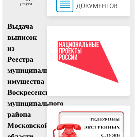
услуги
Выдача
выписок
из
Реестра
муниципального
имущества
Воскресенского
муниципального
района
Московской
области