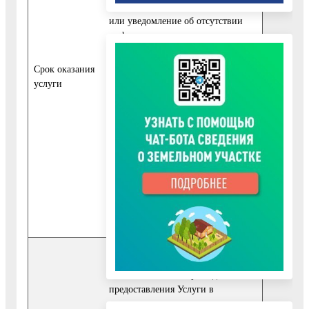
2. Отказ в предоставлении Услуги
или уведомление об отсутствии
информации направляется в срок
не позднее 10 рабочих дней с даты
регистрации Заявления.
Cрок оказания
услуги
3. Срок предоставления Услуги
начинает исчисляться со дня
регистрации заявления в
Уполномоченном органе.
4. Если последний день срока
приходится на нерабочий день,
днем окончания срока считается
ближайший следующий за ним
рабочий день.
7.1. Заявитель обращается в
Уполномоченный орган для
предоставления Услуги в
следующих случаях: