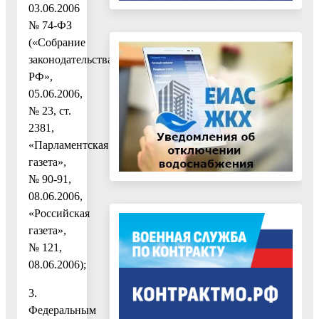
03.06.2006
№ 74-ФЗ
(«Собрание
законодательства
РФ»,
05.06.2006,
№ 23, ст.
2381,
«Парламентская
газета»,
№ 90-91,
08.06.2006,
«Российская
газета»,
№ 121,
08.06.2006);
3.
Федеральным