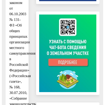
законом
от
06.10.2003
№ 131-
ФЗ «Об
общих
принципах
организации
местного
самоуправления
в
Российской
Федерации»
(«Российская
газета»,
№ 168,
30.07.2010,
«Собрание
законодательства