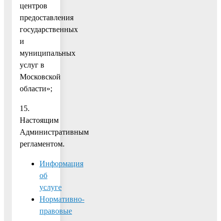
центров
предоставления
государственных
и
муниципальных
услуг в
Московской
области»;
15.
Настоящим
Административным
регламентом.
Информация
об
услуге
Нормативно-
правовые