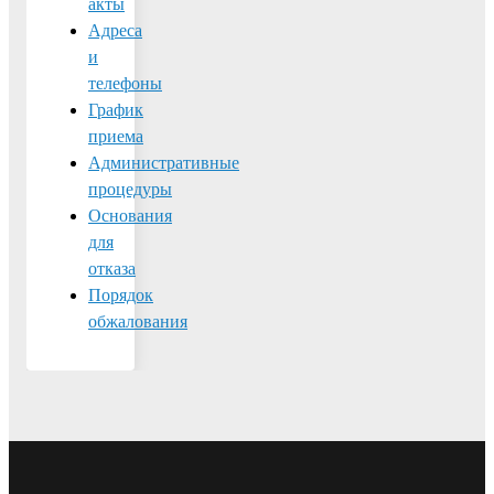
акты
Адреса
и
телефоны
График
приема
Административные
процедуры
Основания
для
отказа
Порядок
обжалования