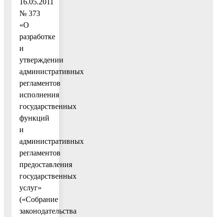
16.05.2011
№ 373
«О
разработке
и
утверждении
административных
регламентов
исполнения
государственных
функций
и
административных
регламентов
предоставления
государственных
услуг»
(«Собрание
законодательства