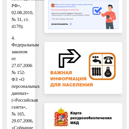
РФ»,
02.08.2010,
№ 31, ст.
4179);
4.
Федеральным
законом
от
27.07.2006
№ 152-
ФЗ «О
персональных
данных»
(«Российская
газета»,
№ 165,
29.07.2006,
«Собрание