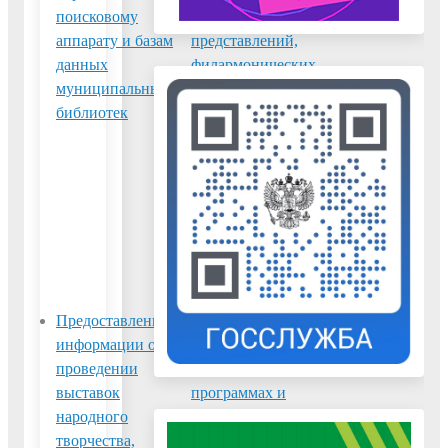
поисковому
театральных
аппарату и базам
представлений,
данных
филармонических
муниципальных
и эстрадных
библиотек
концертов и
гастрольных
мероприятий
театров и
филармоний,
киносеансов,
анонсы данных
мероприятий
Предоставление
Предоставление
информации о
информации об
проведении
образовательных
выставок
программах и
народного
учебных планах,
творчества,
рабочих