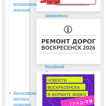
интерактивные
переведенным в
экскурсии
электронный вид,
хранящимся в
муниципальных
библиотеках, в
том числе к
фонду редких
книг, с учетом
соблюдения
требований
законодательства
Российской
Федерации об
авторских и
смежных правах
Предоставление
Предоставление
доступа к
информации о
справочно-
времени и месте