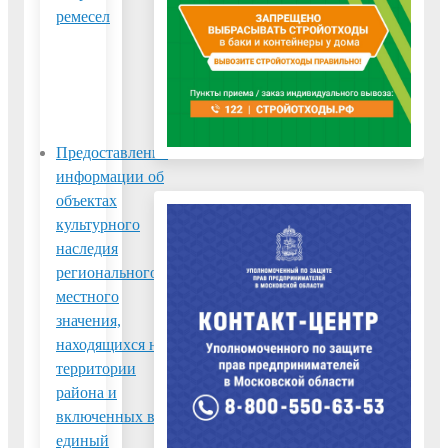
ремесел
программах
учебных курсов,
годовых
календарных
графиков
Предоставление
информации об
объектах
культурного
наследия
регионального и
местного
значения,
находящихся на
территории
района и
включенных в
единый