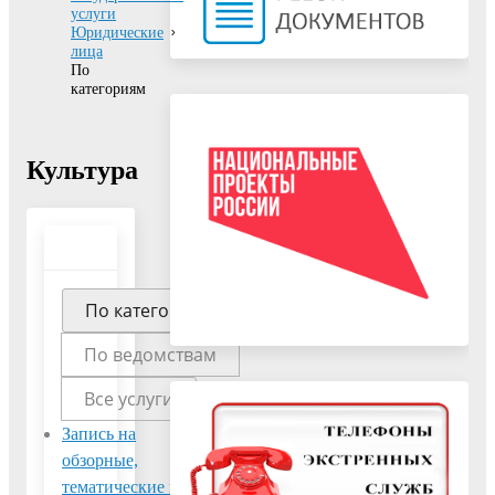
услуги
Юридические
лица
По
категориям
Культура
По категориям
По ведомствам
Все услуги
Запись на
Предоставление
обзорные,
доступа к
тематические и
изданиям,