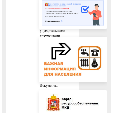
которой имеется
заинтересованность,
установлено
законодательством
Российской Федерации,
учредительными
документами
юридического лица;
5) решение общего
собрания учредителей о
приобретении
в собственность
арендуемого
имущества.
Документы,
подтверждающие
соответствие заявителя
условиям отнесения его
к категории субъектов
малого и среднего