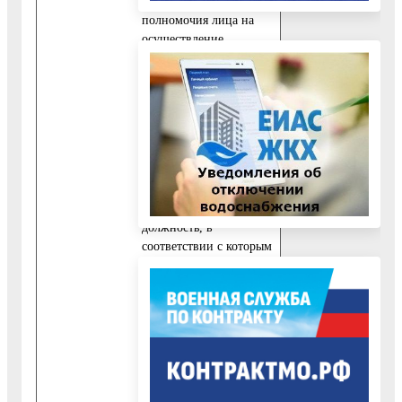
подтверждающий
полномочия лица на
осуществление
действий без
доверенности от имени
заявителя -
юридического лица
(копия решения о
назначении или об
избрании либо приказа
о назначении
физического лица на
должность, в
соответствии с которым
такое физическое лицо
обладает правом
действовать от имени
заявителя без
доверенности);
3) решение (протокол)
об одобрении крупной