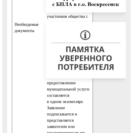
7) выписка из реестра
участников общества с
указанием гражданства
Необходимые
физических лиц -
документы
участников общества и
долей участников в
уставном капитале (для
обществ с
ограниченной
ответственностью).
Заявление о
предоставлении
муниципальной услуги
составляется
в одном экземпляре.
Заявление
подписывается и
представляется
заявителем или
уполномоченным им