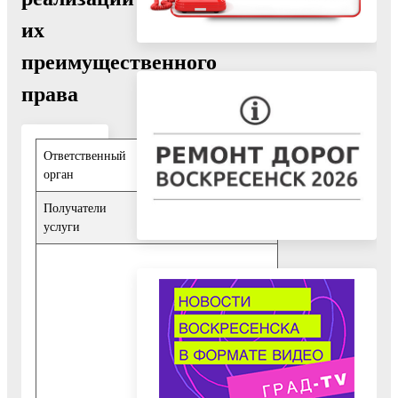
их
преимущественного
права
Ответственный
Отдел муниципальной
орган
собственности
Получатели
Физические лица
,
услуги
Юридические лица
1. К
заявлению о
предоставлении
муниципальной услуги
прилагаются
следующие документы:
Копия паспорта или
иного документа,