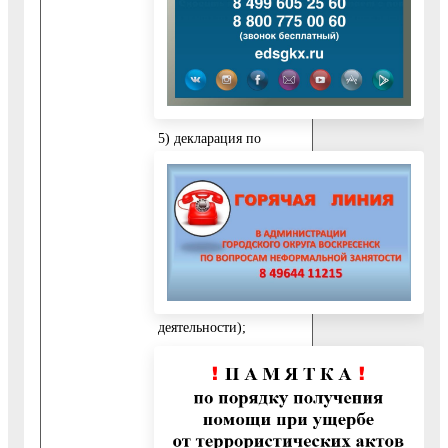
индивидуальных
предпринимателей,
применяющих общий
режим
налогообложения);
5) декларация по
единому налогу на
вмененный доход для
отдельных видов
деятельности (для
индивидуальных
предпринимателей,
уплачивающих ЕНВД
для отдельных видов
деятельности);
6) выписка из реестра
акционеров, заверенная
реестродержателем
(для акционерных
обществ);