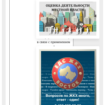
органа (для
юридических лиц,
применяющих общую
систему
налогообложения);
3) декларация по
налогу, уплачиваемому
в связи с применением
упрощенной системы
налогообложения (для
индивидуальных
предпринимателей и
юридических лиц,
применяющих
упрощенную систему
налогообложения);
4) декларация по
налогу на доходы
физических лиц по
форме 3НДФЛ (для