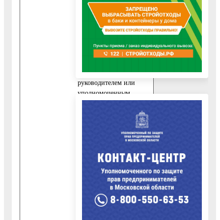
Для заявителей,
действующих от имени
юридического лица,
заверенные
нотариально либо
печатью юридического
лица и подписанные
руководителем или
уполномоченным
представителем
юридического лица
копии следующих
документов:
1) учредительные
документы,
подтверждающие
правоспособность
юридического лица;
2) документ,