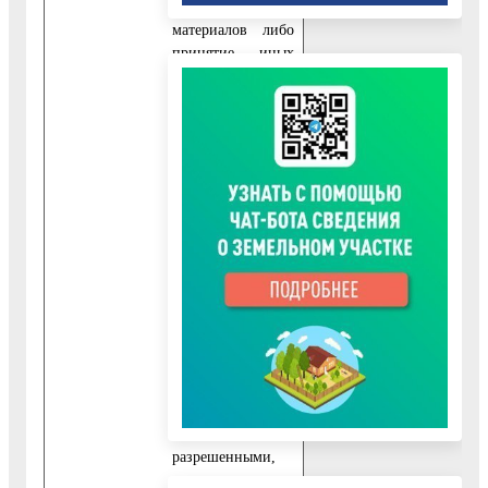
дополнительных
материалов либо
принятие иных
мер, срок
осуществления
муниципальной
функции может
быть продлен
заместителем
руководителя
администрации
не более чем на
30 дней с
обязательным уве­
домлением
заявителя.
Обращения
заявителей
считаются
разрешенными,
если все