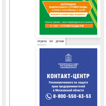
Письменное
обращение,
содержащее
вопросы, решение
которых не входит
в компетенцию
специалиста
отдела по делам
ГОЧС
администрации
Воскресенского
муниципального
района, на­
правляется в
течение семи
дней со дня
регистрации в
соответствующий
орган или
соответствую­
щему