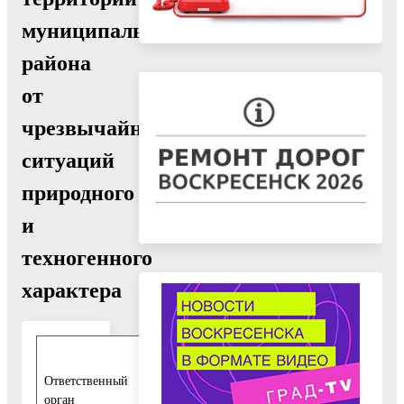
муниципального
района
от
чрезвычайных
ситуаций
природного
и
техногенного
характера
Управление
территориальной
Ответственный
безопасности и
орган