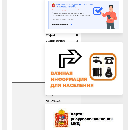
поставленные в
них вопро­сы
рассмотрены,
приняты
необходимые
меры и
заявителям в
течение 30 дней
со дня
регистрации
обращения даны
письменные
ответы.
Конечным
результатом
является
готовность
организаций и
населения к
выполнению