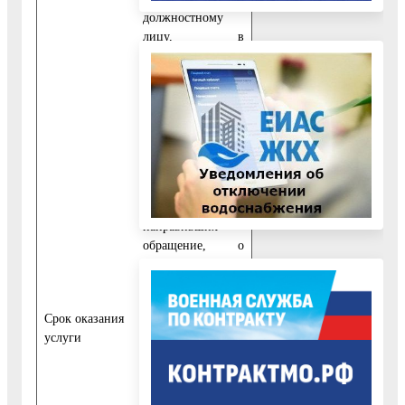
должностному
лицу, в
компетенцию
которых входит
решение
поставленных в
обращении
вопросов, с
уведомлением
гражданина или
организации,
направивших
обращение, о
переадреса­ции
обращения.
Если для
Cрок оказания
осуществления
услуги
муниципальной,
необходимо
истребование