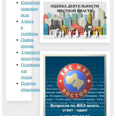
Нормативно-
правовые
акты
Адреса
и
телефоны
График
приема
Административные
процедуры
Основания
для
отказа
Порядок
обжалования