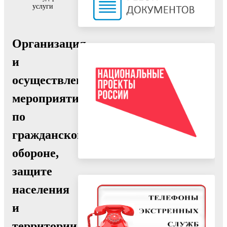
услуги
Организация
и
осуществление
мероприятий
по
гражданской
обороне,
защите
населения
и
территории