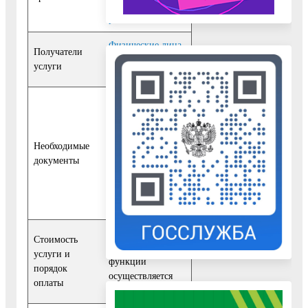
мобилизационной
работы
Физические лица
,
Получатели
Юридические
услуги
лица
Документы для
исполнения
муниципальной
функции от
Необходимые
заявителей не
документы
требуются
Предоставление
Стоимость
муниципальной
услуги и
функции
порядок
осуществляется
оплаты
бесплатно