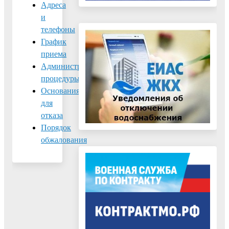
Адреса
и
телефоны
График
приема
Административные
процедуры
Основания
для
отказа
Порядок
обжалования