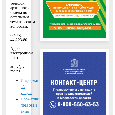
телефон
архивного
отдела по
остальным
тематическим
вопросам:
8(496)
44-223-80
Адрес
электронной
почты:
arhiv@vmr-
mo.ru
Информация
об
услуге
Нормативно-
правовые
акты