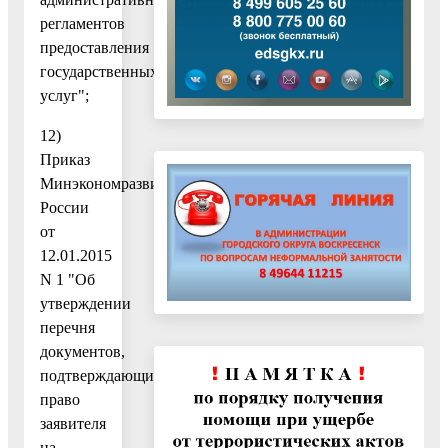
регламентов
предоставления
государственных
услуг";
12)
Приказ
Минэкономразвития
России
от
12.01.2015
N 1 "Об
утверждении
перечня
документов,
подтверждающих
право
заявителя
на