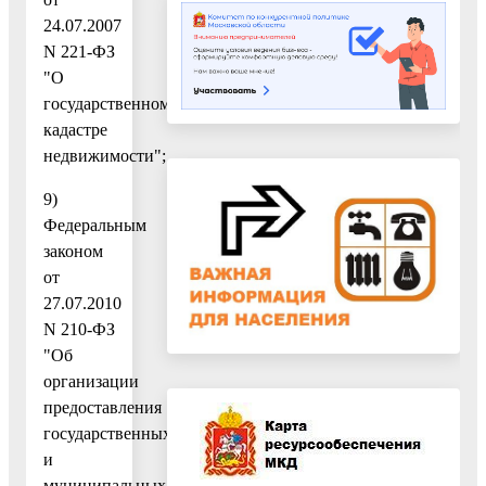
24.07.2007
N 221-ФЗ
"О
государственном
кадастре
недвижимости";
9)
Федеральным
законом
от
27.07.2010
N 210-ФЗ
"Об
организации
предоставления
государственных
и
муниципальных