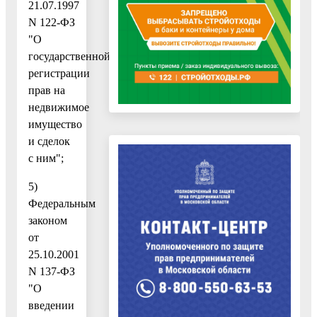
21.07.1997
N 122-ФЗ
"О
государственной
регистрации
прав на
недвижимое
имущество
и сделок
с ним";
5)
Федеральным
законом
от
25.10.2001
N 137-ФЗ
"О
введении