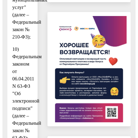
услуг"
(далее –
Федеральный
закон №
210-ФЗ);
10)
Федеральным
законом
от
06.04.2011
N 63-ФЗ
"Об
электронной
подписи"
(далее –
Федеральный
закон №
63-ФЗ);