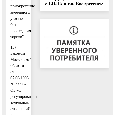
приобретение
земельного
участка
без
проведения
торгов".
13)
Законом
Московской
области
от
07.06.1996
№ 23/96-
ОЗ «О
регулировании
земельных
отношений
в