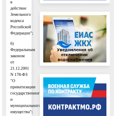
в
действие
Земельного
кодекса
Российской
Федерации";
6)
Федеральным
законом
от
21.12.2001
N 178-ФЗ
"О
приватизации
государственного
и
муниципального
имущества";