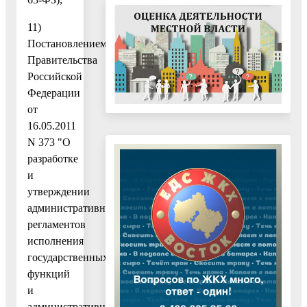
11)
Постановлением
Правительства
Российской
Федерации
от
16.05.2011
N 373 "О
разработке
и
утверждении
административных
регламентов
исполнения
государственных
функций
и
административных