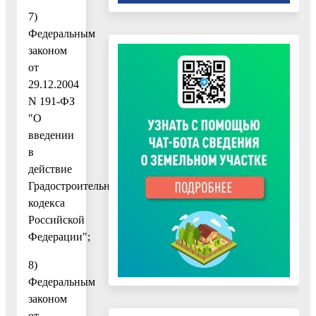
7)
Федеральным
законом
от
29.12.2004
N 191-ФЗ
"О
введении
в
действие
Градостроительного
кодекса
Российской
Федерации";
8)
Федеральным
законом
от