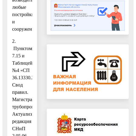
любые
постройки
и
сооружения;
2.
Пунктом
7.15 и
Таблицей
№4 «СП
36.13330.2012.
Свод
правил.
Магистральные
трубопроводы.
Актуализированная
редакция
СНиП
2.05.06-