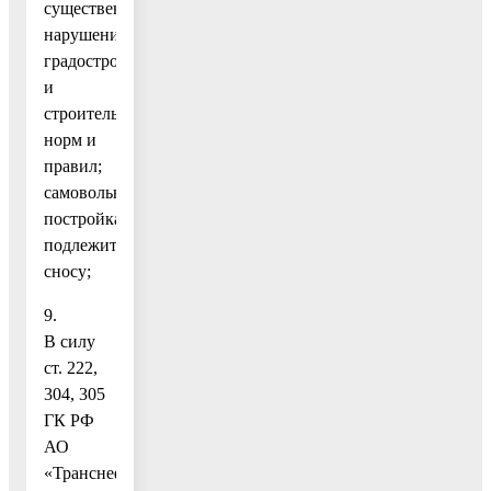
существенным
нарушением
градостроительных
и
строительных
норм и
правил;
самовольная
постройка
подлежит
сносу;
9.
В силу
ст. 222,
304, 305
ГК РФ
АО
«Транснефть-