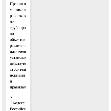
Правил и
минимальных
расстояний
от
трубопровода
до
объектов
различного
назначения,
установленных
действующими
строительными
нормами
и
правилами.
5.
"Кодекс
Российской