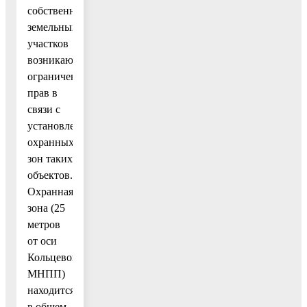
собственников
земельных
участков
возникают
ограничения
прав в
связи с
установлением
охранных
зон таких
объектов.
Охранная
зона (25
метров
от оси
Кольцевого
МНПП)
находится
в общем