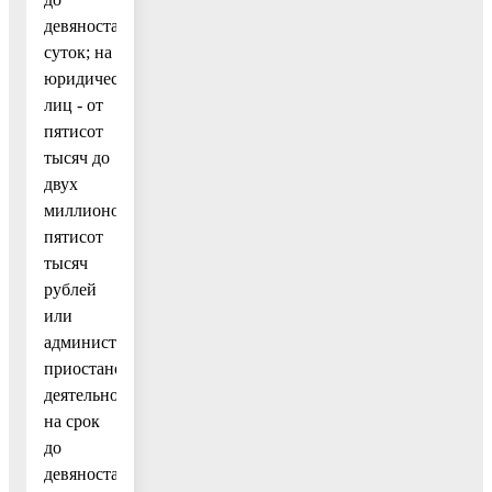
девяноста
суток; на
юридических
лиц - от
пятисот
тысяч до
двух
миллионов
пятисот
тысяч
рублей
или
административное
приостановление
деятельности
на срок
до
девяноста