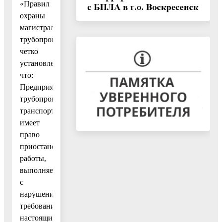
«Правил
охраны
магистральных
трубопроводов»
четко
установлено,
что:
Предприятие
трубопроводного
транспорта
имеет
право
приостановить
работы,
выполняемые
с
нарушениями
требований
настоящих