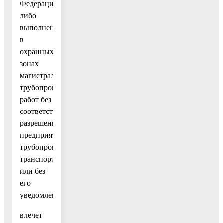
Федерации,
либо
выполнение
в
охранных
зонах
магистральных
трубопроводов
работ без
соответствующего
разрешения
предприятия
трубопроводного
транспорта
или без
его
уведомления»
влечет