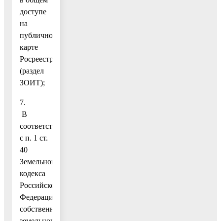
доступе
на
публичной
карте
Росреестра
(раздел
ЗОИТ);
7.
В
соответствии
с п. 1 ст.
40
Земельного
кодекса
Российской
Федерации
собственник
земельного