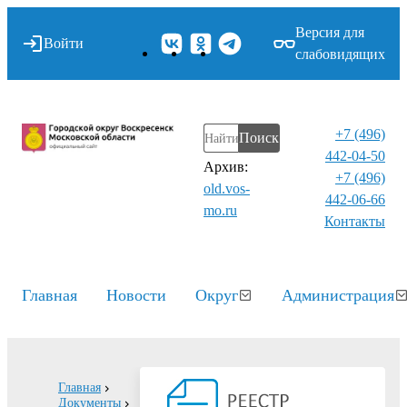
Версия для
Войти
слабовидящих
+7 (496)
Поиск
442-04-50
Архив:
+7 (496)
old.vos-
442-06-66
mo.ru
Контакты⁠
Главная
Новости
Округ
Администрация
Главная
Документы