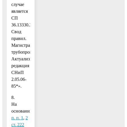
случае
является
СП
36.13330.2012.
Свод
правил.
Магистральные
трубопроводы.
Актуализированная
редакция
СНиП
2.05.06-
85*».
8.
На
основании
п. п. 1
,
2
ст. 222