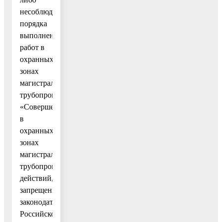
несоблюдение
порядка
выполнения
работ в
охранных
зонах
магистральных
трубопроводов:
«Совершение
в
охранных
зонах
магистральных
трубопроводов
действий,
запрещенных
законодательством
Российской