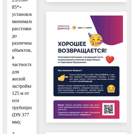
85*»
установлены
минимальные
расстояния
до
различных
объектов,
в
частности,
для
жилой
застройки
125 м от
оси
трубопровода
(DN 377
мм);
3.