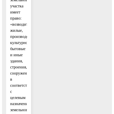
участка
имеет
право:
«возводить
жилые,
производственные,
культурно-
бытовые
и иные
здания,
строения,
сооружения
в
соответствии
с
целевым
назначением
земельного