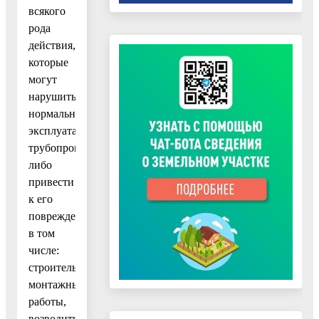
всякого
рода
действия,
которые
могут
нарушить
нормальную
эксплуатацию
трубопровода,
либо
привести
к его
повреждению,
в том
числе:
строительно-
монтажные
работы,
возводить