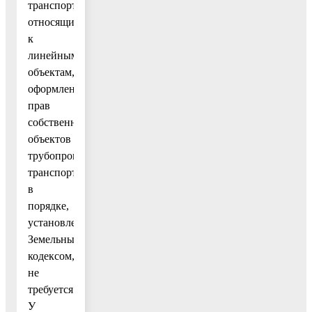
транспорта,
относящиеся
к
линейным
объектам,
оформление
прав
собственников
объектов
трубопроводного
транспорта
в
порядке,
установленном
Земельным
кодексом,
не
требуется.
У