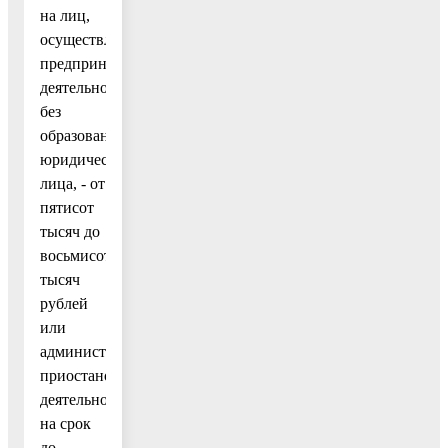
на лиц,
осуществляющих
предпринимательскую
деятельность
без
образования
юридического
лица, - от
пятисот
тысяч до
восьмисот
тысяч
рублей
или
административное
приостановление
деятельности
на срок
до