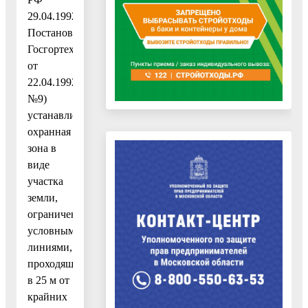
29.04.1992,
Постановлением
Госгортехнадзора
от
22.04.1992
№9)
устанавливается
охранная
зона в
виде
участка
земли,
ограниченного
условными
линиями,
проходящими
в 25 м от
крайних