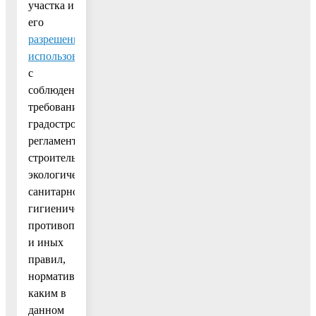
участка и
его
разрешенным
использованием
с
соблюдением
требований
градостроительных
регламентов,
строительных,
экологических,
санитарно-
гигиенических,
противопожарных
и иных
правил,
нормативов»–
каким в
данном