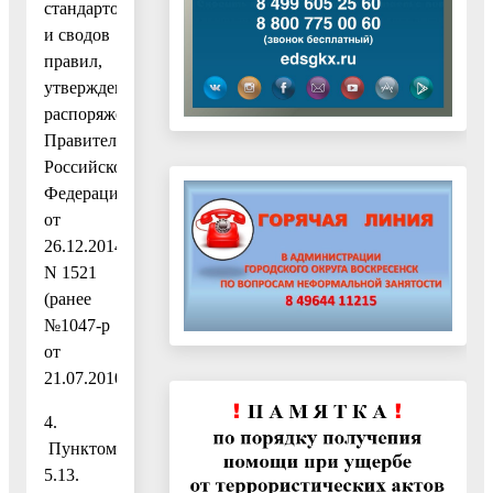
стандартов
и сводов
правил,
утвержденных
распоряжением
Правительства
Российской
Федерации
от
26.12.2014
N 1521
(ранее
№1047-р
от
21.07.2010);
4.
Пунктом
5.13.