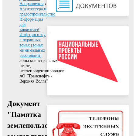
Направления
Архитектура и
градостроительство
Информация
для
заявителей
Инф-ция о з/у
в охранных
зонах (зонах
минимальных
расстояний)
Зоны магистральных
нефте,
нефтепродуктопроводов
АО "Транснефть -
Верхняя Волга"
Документ
"Памятка
землепользователю,