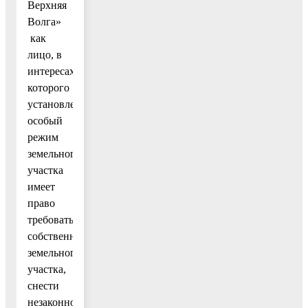
Верхняя
Волга»
как
лицо, в
интересах
которого
установлен
особый
режим
земельного
участка
имеет
право
требовать,
собственника
земельного
участка,
снести
незаконно