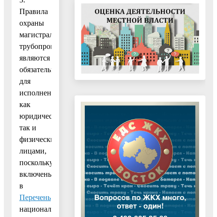
Правила
охраны
магистральных
трубопроводов,
являются
обязательными
для
исполнения
как
юридическими,
так и
физическими
лицами,
поскольку
включены
в
Перечень
национальных