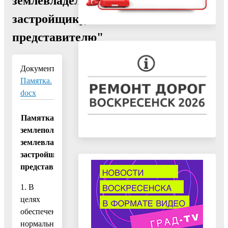
землевладельцу,
застройщику,
представителю"
Документ:
Памятка.
docx
Памятка
землепользователю,
землевладельцу,
застройщику,
представителю:
1. В
целях
обеспечения
нормальных