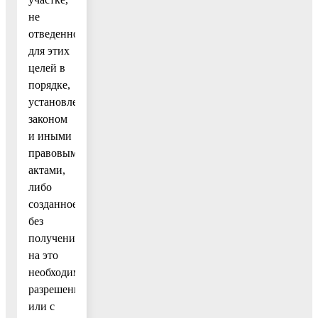
не
отведенном
для этих
целей в
порядке,
установленном
законом
и иными
правовыми
актами,
либо
созданное
без
получения
на это
необходимых
разрешений
или с