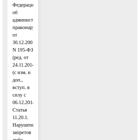
Федерации
об
административных
правонарушениях"
от
30.12.2001
N 195-ФЗ
(ред. от
24.11.2014)
(с изм. и
доп.,
вступ. в
силу с
06.12.2014)
Статья
11.20.1.
Нарушение
запретов
либо