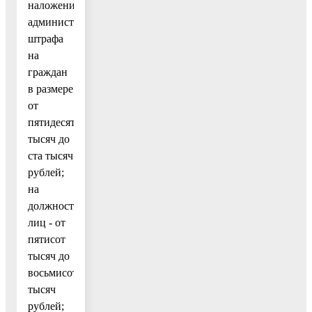
наложение
административного
штрафа
на
граждан
в размере
от
пятидесяти
тысяч до
ста тысяч
рублей;
на
должностных
лиц - от
пятисот
тысяч до
восьмисот
тысяч
рублей;