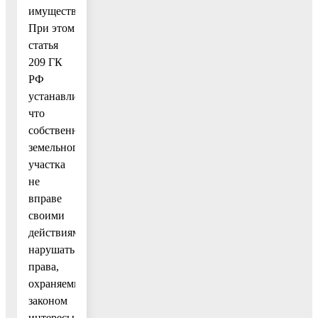
имущества.
При этом
статья
209 ГК
РФ
устанавливает,
что
собственник
земельного
участка
не
вправе
своими
действиями
нарушать
права,
охраняемые
законом
интересы