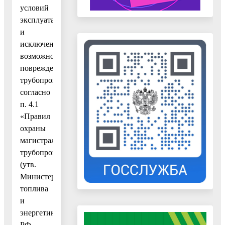
условий
эксплуатации
и
исключения
возможности
повреждения
трубопроводов
согласно
п. 4.1
«Правил
охраны
магистральных
трубопроводов»
(утв.
Министерством
топлива
и
энергетики
РФ