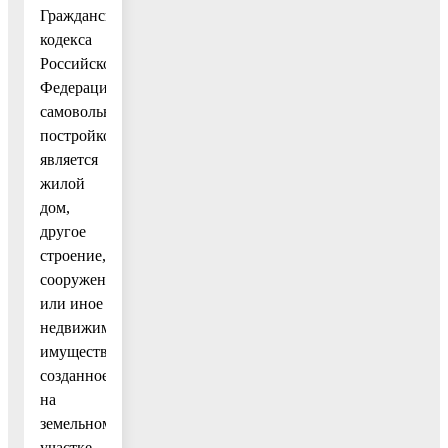
Гражданского
кодекса
Российской
Федерации
самовольной
постройкой
является
жилой
дом,
другое
строение,
сооружение
или иное
недвижимое
имущество,
созданное
на
земельном
участке,