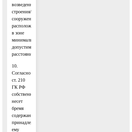
возведенные
строения/
сооружения,
расположенные
в зоне
минимально
допустимых
расстояний;
10.
Согласно
ст. 210
ГК РФ
собственник
несет
бремя
содержания
принадлежащего
ему