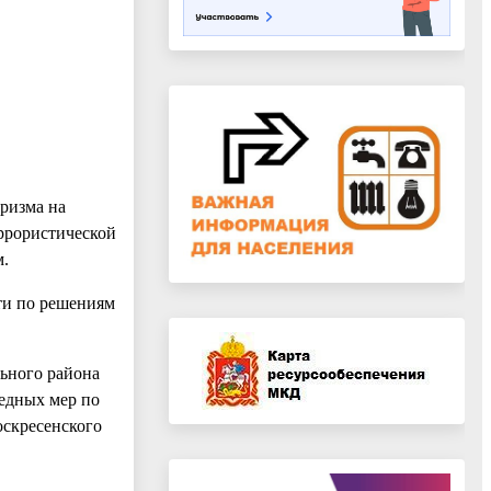
оризма на
ррористической
м.
сти по решениям
ьного района
едных мер по
оскресенского