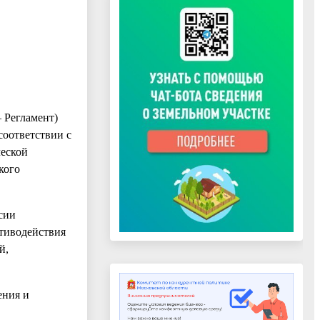
 Регламент)
соответствии с
ческой
кого
сии
отиводействия
й,
ения и