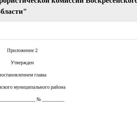
рористической комиссии Воскресенског
области"
Приложение 2
Утвержден
постановлением главы
нского муниципального района
_______________ № _________