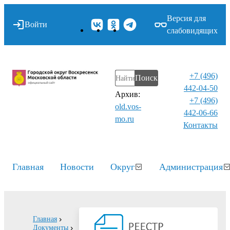
Версия для
Войти
слабовидящих
+7 (496)
Поиск
442-04-50
Архив:
+7 (496)
old.vos-
442-06-66
mo.ru
Контакты⁠
Главная
Новости
Округ
Администрация
Главная
Документы