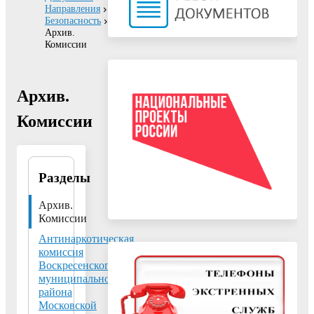
Направления
Безопасность
Архив.
Комиссии
Архив.
Комиссии
Разделы
Управление
территориальной,
информационной
Архив.
безопасности и
Комиссии
гражданской защиты
Антинаркотическая
администрации
комиссия
городского округа
Воскресенск
Воскресенского
Московской области -
муниципального
отдел безопасности
района
Московской