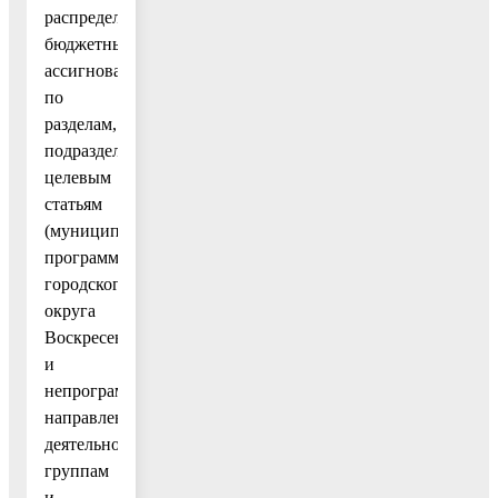
распределение
бюджетных
ассигнований
по
разделам,
подразделам,
целевым
статьям
(муниципальным
программам
городского
округа
Воскресенск
и
непрограммным
направлениям
деятельности),
группам
и