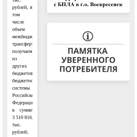
рублей, в
том
числе
объем
межбюджетных
трансфертов,
получаемых
из
других
бюджетов
бюджетной
системы
Российской
Федерации
в сумме
3 510 816,3
тыс.
рублей;