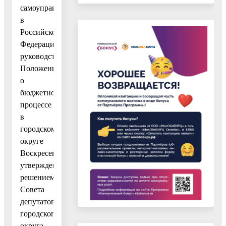
самоуправления
в
Российской
Федерации»,
руководствуясь
Положением
о
бюджетном
процессе
в
городском
округе
Воскресенск,
утвержденным
решением
Совета
депутатов
городского
округа