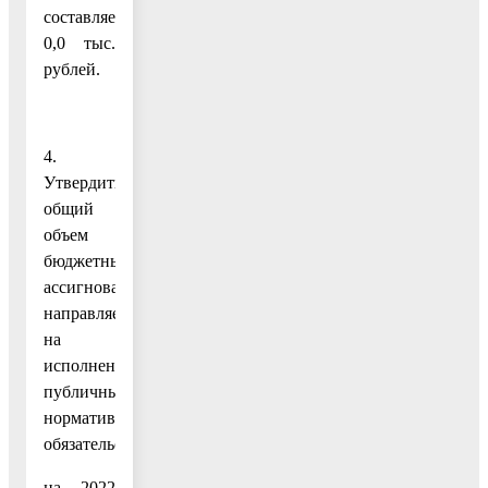
составляет
0,0 тыс.
рублей.
4.
Утвердить
общий
объем
бюджетных
ассигнований,
направляемых
на
исполнение
публичных
нормативных
обязательств:
на 2022