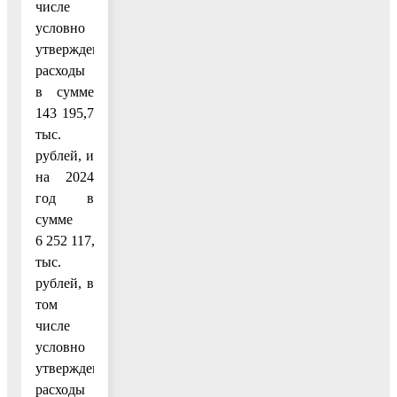
числе
условно
утвержденные
расходы
в сумме
143 195,7
тыс.
рублей, и
на 2024
год в
сумме
6 252 117,7
тыс.
рублей, в
том
числе
условно
утвержденные
расходы