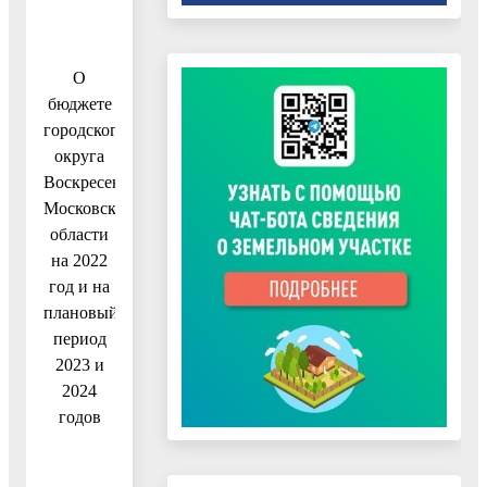
О
бюджете
городского
округа
Воскресенск
Московской
области
на 2022
год и на
плановый
период
2023 и
2024
годов