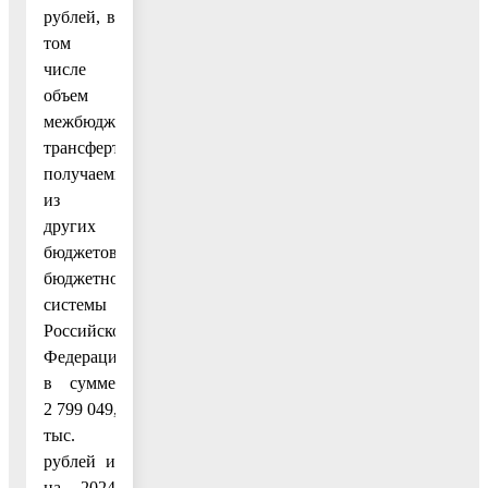
рублей, в
том
числе
объем
межбюджетных
трансфертов,
получаемых
из
других
бюджетов
бюджетной
системы
Российской
Федерации,
в сумме
2 799 049,6
тыс.
рублей и
на 2024