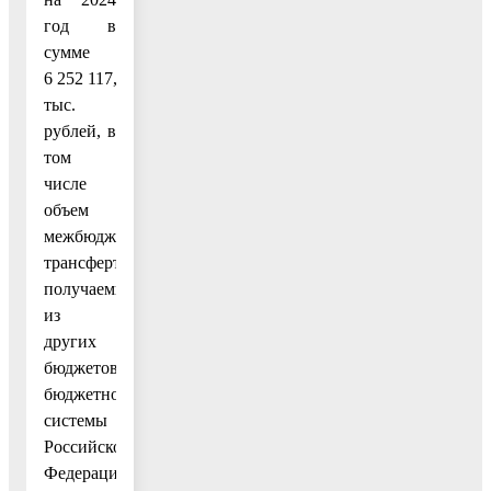
год в
сумме
6 252 117,7
тыс.
рублей, в
том
числе
объем
межбюджетных
трансфертов,
получаемых
из
других
бюджетов
бюджетной
системы
Российской
Федерации,