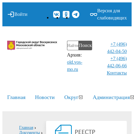
Версия для
Войти
слабовидящих
+7 (496)
Поиск
442-04-50
Архив:
+7 (496)
old.vos-
442-06-66
mo.ru
Контакты⁠
Главная
Новости
Округ
Администрация
Главная
Документы