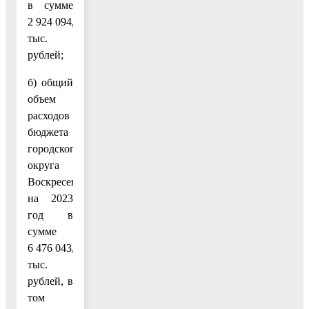
в сумме
2 924 094,7
тыс.
рублей;
б) общий
объем
расходов
бюджета
городского
округа
Воскресенск
на 2023
год в
сумме
6 476 043,6
тыс.
рублей, в
том