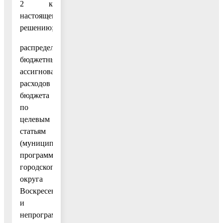
2 к
настоящему
решению;
распределение
бюджетных
ассигнований
расходов
бюджета
по
целевым
статьям
(муниципальным
программам
городского
округа
Воскресенск
и
непрограммным