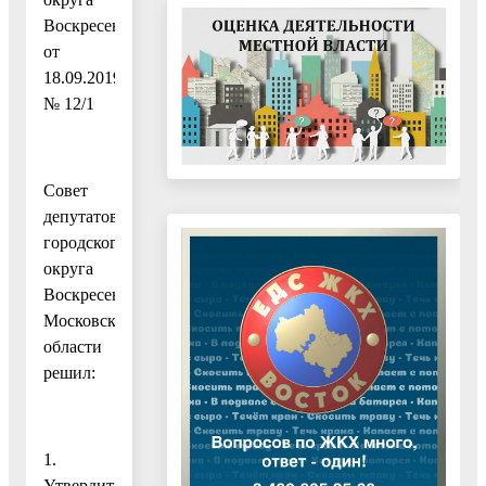
Воскресенск
от
18.09.2019
№ 12/1
Совет
депутатов
городского
округа
Воскресенск
Московской
области
решил:
1.
Утвердить