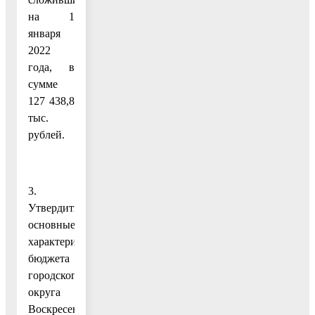
на 1
января
2022
года, в
сумме
127 438,8
тыс.
рублей.
3.
Утвердить
основные
характеристики
бюджета
городского
округа
Воскресенск