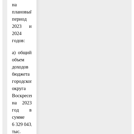
на
плановый
период
2023 и
2024
годов:
а) общий
объем
доходов
бюджета
городского
округа
Воскресенск
на 2023
год в
сумме
6 329 043,6
тыс.