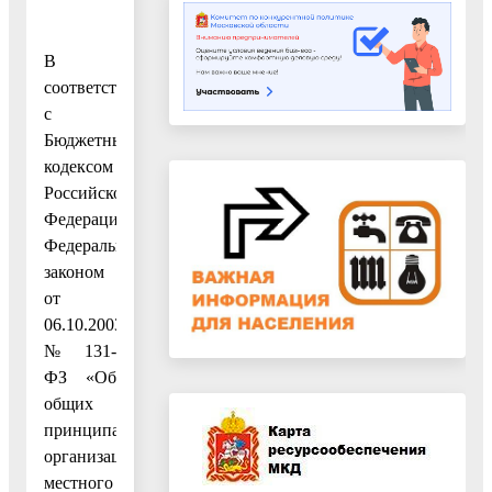
В
соответствии
с
Бюджетным
кодексом
Российской
Федерации,
Федеральным
законом
от
06.10.2003
№ 131-
ФЗ «Об
общих
принципах
организации
местного