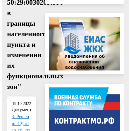
50:29:0030205:996
в
границы
населенного
пункта и
изменения
их
функциональных
зон"
19.10.2022
Документ:
3. Решен
ие СД от
13 10 202