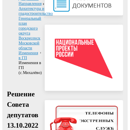
Направления
Архитектура и
градостроительство
Генеральный
план
городского
округа
Воскресенск
Московской
области
Изменения
в ГП
Изменения в
ГП
(с.Михалёво)
Решение
Совета
депутатов
13.10.2022