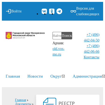
Версия для
Войти
слабовидящих
+7 (496)
Поиск
442-04-50
Архив:
+7 (496)
old.vos-
442-06-66
mo.ru
Контакты⁠
Главная
Новости
Округ
Администрация
Главная
Документы