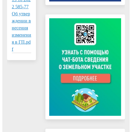
2 585-77
Об утвер
ждении в
несения
изменени
я в ГП.pd
f