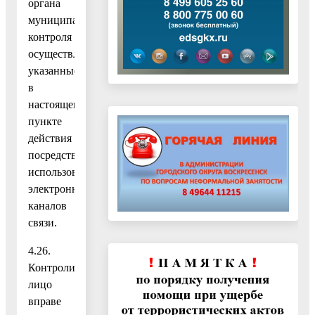
органа
муниципального
контроля
осуществляет
указанные
в
настоящем
пункте
действия
посредством
использования
электронных
каналов
связи.
4.26.
Контролируемое
лицо
вправе