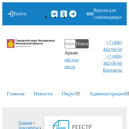
Версия для
Войти
слабовидящих
+7 (496)
Поиск
442-04-50
Архив:
+7 (496)
old.vos-
442-06-66
mo.ru
Контакты⁠
Главная
Новости
Округ
Администрация
Главная
Документы