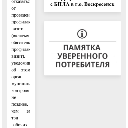
отказаться
от
проведения
профилактического
визита
(включая
обязательный
профилактический
визит),
уведомив
об этом
орган
муниципального
контроля
не
позднее,
чем за
три
рабочих