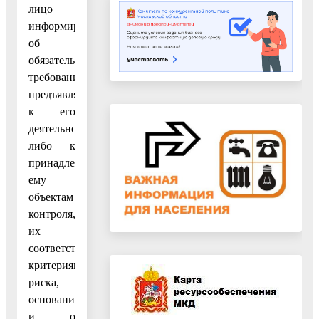
лицо
информируется
об
обязательных
требованиях,
предъявляемых
к его
деятельности
либо к
принадлежащим
ему
объектам
контроля,
их
соответствии
критериям
риска,
основаниях
и о