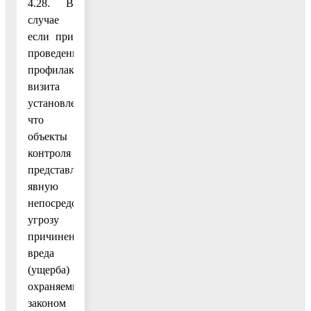
4.28. В
случае
если при
проведении
профилактического
визита
установлено,
что
объекты
контроля
представляют
явную
непосредственную
угрозу
причинения
вреда
(ущерба)
охраняемым
законом