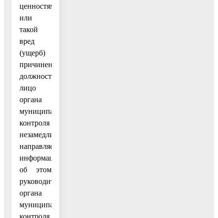
ценностям
или
такой
вред
(ущерб)
причинен,
должностное
лицо
органа
муниципального
контроля
незамедлительно
направляет
информацию
об этом
руководителю
органа
муниципального
контроля