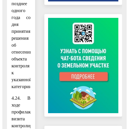
позднее
одного
года со
дня
принятия
решения
об
отнесении
объекта
контроля
к
указанной
категории.
4.24. В
ходе
профилактического
визита
контролируемое