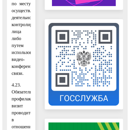
по месту
осуществления
деятельности
контролируемого
лица
либо
путем
использования
видео-
конференц-
связи.
4.23.
Обязательный
профилактический
визит
проводится
в
отношении: