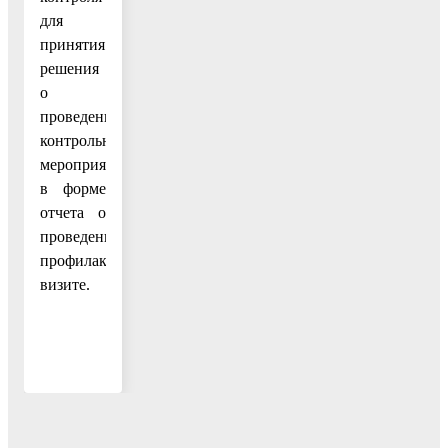
для
принятия
решения
о
проведении
контрольных
мероприятий
в форме
отчета о
проведенном
профилактическом
визите.