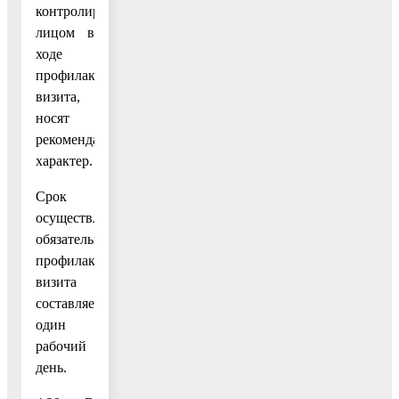
контролируемым
лицом в
ходе
профилактического
визита,
носят
рекомендательный
характер.
Срок
осуществления
обязательного
профилактического
визита
составляет
один
рабочий
день.