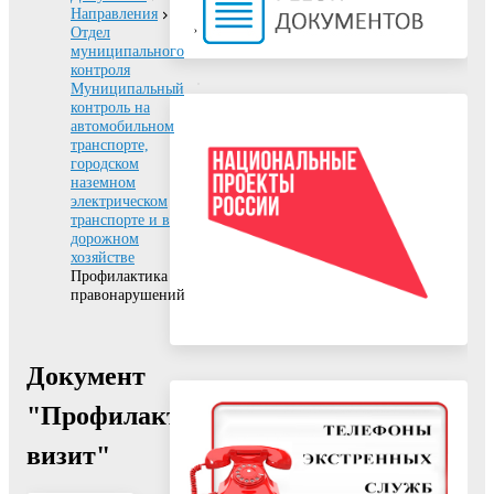
Направления
Отдел
муниципального
контроля
Муниципальный
контроль на
автомобильном
транспорте,
городском
наземном
электрическом
транспорте и в
дорожном
хозяйстве
Профилактика
правонарушений
Документ
"Профилактический
визит"