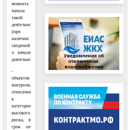
момента
начала
такой
деятельности
(при
наличии
сведений
о начале
деятельности);
-
объектов
контроля,
отнесенных
к
категориям
высокого
риска, в
срок не