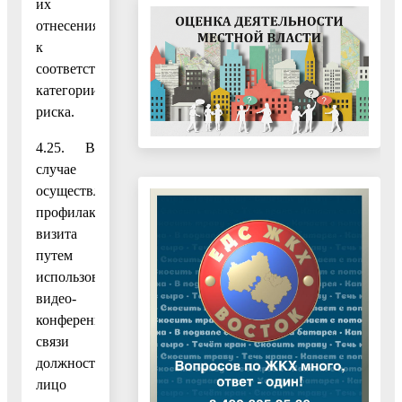
их
отнесения
к
соответствующей
категории
риска.
4.25. В
случае
осуществления
профилактического
визита
путем
использования
видео-
конференц-
связи
должностное
лицо