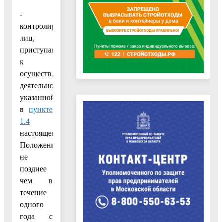
-
контролируемых
лиц,
приступающих
к
осуществлению
деятельности,
указанной
в
пункте
1.4
настоящего
Положения,
не
позднее
чем в
течение
одного
года с