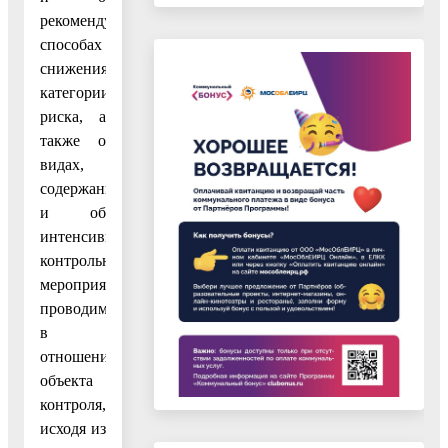
рекомендуемых
способах
снижения
категории
риска, а
также о
видах,
содержании
и об
интенсивности
контрольных
мероприятий,
проводимых
в
отношении
объекта
контроля,
исходя из