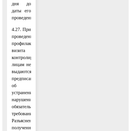
дня до
даты его
проведения.
4.27. При
проведении
профилактического
визита
контролируемым
лицам не
выдаются
предписания
об
устранении
нарушений
обязательных
требований.
Разъяснения,
полученные