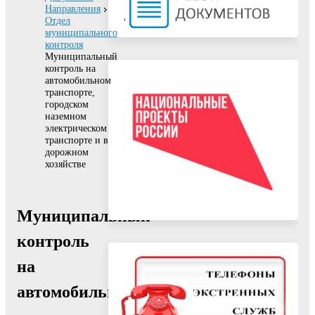
Направления
Отдел
муниципального
контроля
Муниципальный
контроль на
автомобильном
транспорте,
городском
наземном
электрическом
транспорте и в
дорожном
хозяйстве
Муниципальный
контроль
на
автомобильном