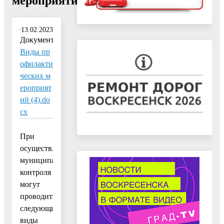
мероприятий"
13.02.2023
Документ:
Виды пр
офилакти
ческих м
ероприят
ий (4).do
cx
При
осуществлении
муниципального
контроля
могут
проводиться
следующие
виды