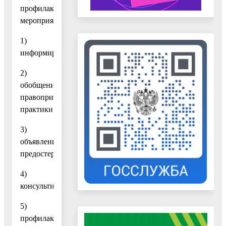
профилактических
мероприятий:
1)
информирование;
2)
обобщение
правоприменительной
практики;
3)
объявление
предостережений;
4)
консультирование;
5)
профилактический