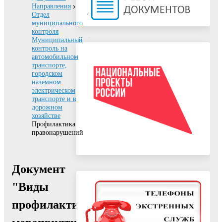
Направления
Отдел
муниципального
контроля
Муниципальный
контроль на
автомобильном
транспорте,
городском
наземном
электрическом
транспорте и в
дорожном
хозяйстве
Профилактика
правонарушений
Документ
"Виды
профилактических