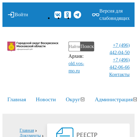
Версия для
Войти
слабовидящих
+7 (496)
Поиск
442-04-50
Архив:
+7 (496)
old.vos-
442-06-66
mo.ru
Контакты⁠
Главная
Новости
Округ
Администрация
Главная
Документы