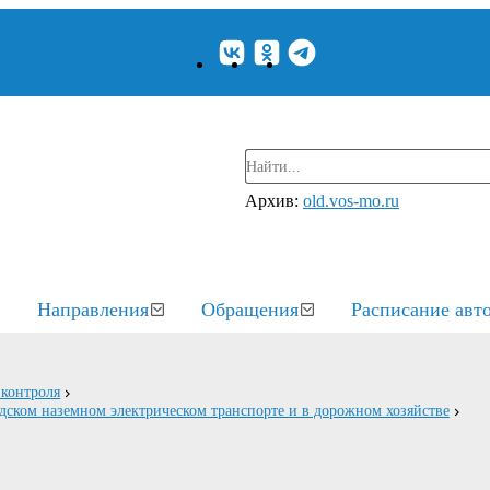
Архив:
old.vos-mo.ru
Направления
Обращения
Расписание авт
контроля
дском наземном электрическом транспорте и в дорожном хозяйстве