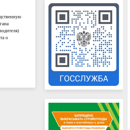
едственную
гана
водителя)
та о