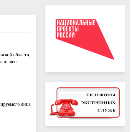
вской области,
тановлен
лируемого лица