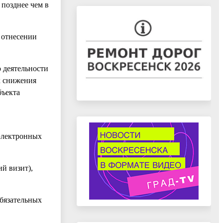
позднее чем в
б отнесении
 деятельности
х снижения
бъекта
электронных
й визит),
бязательных