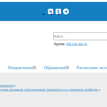
Архив:
old.vos-mo.ru
Направления
Обращения
Расписание авт
контроля
дском наземном электрическом транспорте и в дорожном хозяйстве