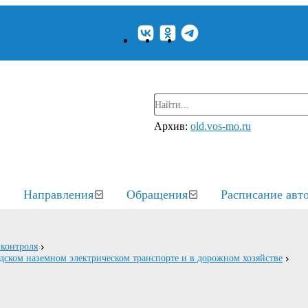
Архив:
old.vos-mo.ru
Направления
Обращения
Расписание авт
контроля
дском наземном электрическом транспорте и в дорожном хозяйстве