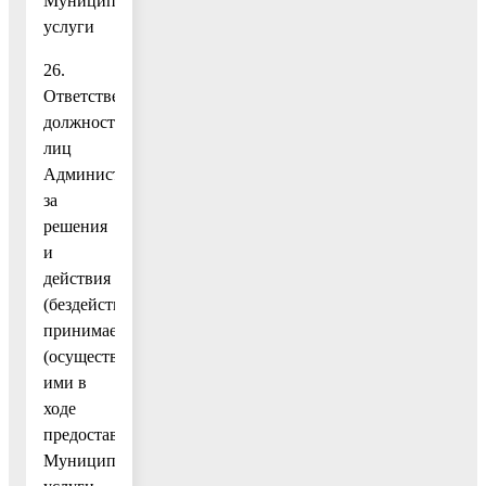
Муниципальной
услуги
26.
Ответственность
должностных
лиц
Администрации
за
решения
и
действия
(бездействие),
принимаемые
(осуществляемые)
ими в
ходе
предоставления
Муниципальной