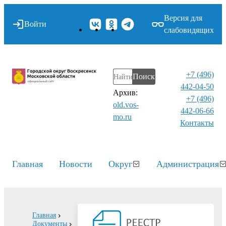
Версия для
Войти
слабовидящих
+7 (496)
Поиск
442-04-50
Архив:
+7 (496)
old.vos-
442-06-66
mo.ru
Контакты⁠
Главная
Новости
Округ
Администрация
Главная
Документы