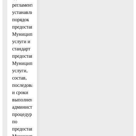
регламент
устанавливает
порядок
предоставления
Муниципальной
услуги и
стандарт
предоставления
Муниципальной
услуги,
состав,
последовательность
и сроки
выполнения
административных
процедур
по
предоставлению