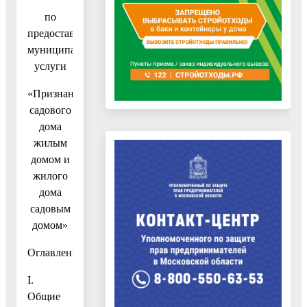
по
предоставлению
муниципальной
услуги
«Признание
садового
дома
жилым
домом и
жилого
дома
садовым
домом»
Оглавление
I.
Общие