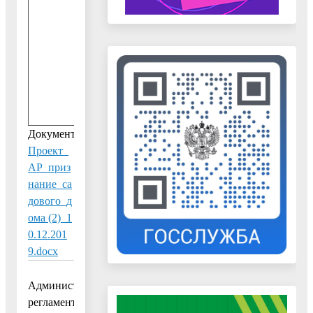
.
0
2
.
2
0
2
0
Документ:
Проект_
АР_приз
нание_са
дового_д
ома (2)_1
0.12.201
9.docx
Административный
регламент