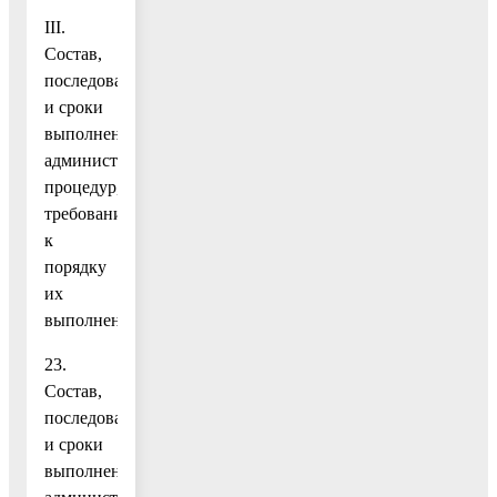
III.
Состав,
последовательность
и сроки
выполнения
административных
процедур,
требования
к
порядку
их
выполнения
23.
Состав,
последовательность
и сроки
выполнения