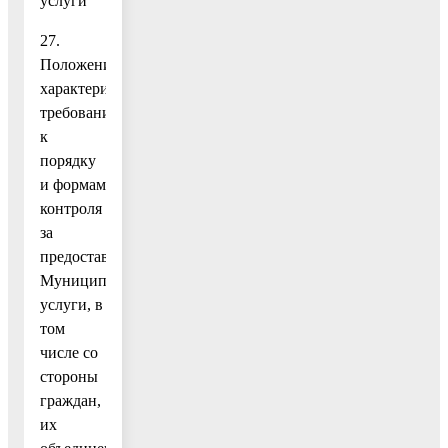
услуги
27.
Положения,
характеризующие
требования
к
порядку
и формам
контроля
за
предоставлением
Муниципальной
услуги, в
том
числе со
стороны
граждан,
их