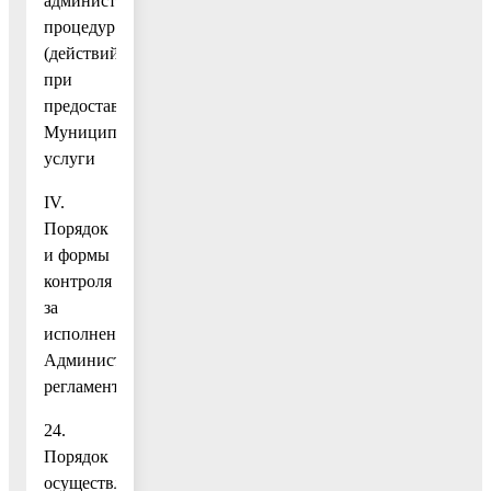
административных
процедур
(действий)
при
предоставлении
Муниципальной
услуги
IV.
Порядок
и формы
контроля
за
исполнением
Административного
регламента
24.
Порядок
осуществления