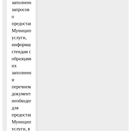
заполнения
запросов
о
предоставлении
Муниципальной
услуги,
информационным
стендам с
образцами
их
заполнения
и
перечнем
документов,
необходимых
для
предоставления
Муниципальной
услуги, в