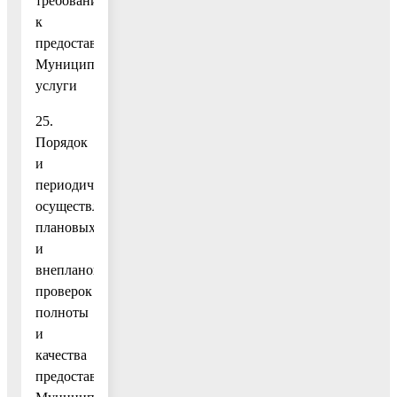
требования
к
предоставлению
Муниципальной
услуги
25.
Порядок
и
периодичность
осуществления
плановых
и
внеплановых
проверок
полноты
и
качества
предоставления