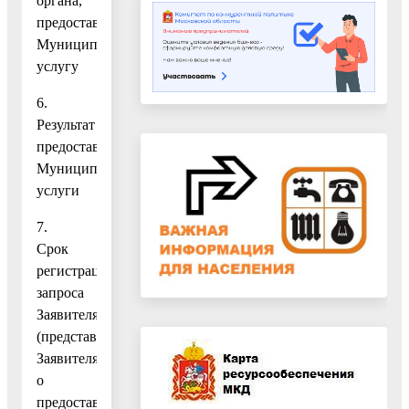
органа,
предоставляющего
Муниципальную
услугу
6.
Результат
предоставления
Муниципальной
услуги
7.
Срок
регистрации
запроса
Заявителя
(представителя
Заявителя)
о
предоставлении