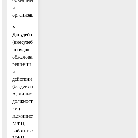
объединений
и
организаций
V.
Досудебный
(внесудебный)
порядок
обжалования
решений
и
действий
(бездействия)
Администрации,
должностных
лиц
Администрации,
МФЦ,
работников