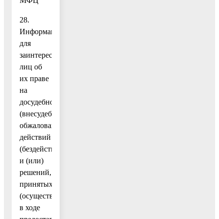
МФЦ
28.
Информация
для
заинтересованных
лиц об
их праве
на
досудебное
(внесудебное)
обжалование
действий
(бездействия)
и (или)
решений,
принятых
(осуществленных)
в ходе