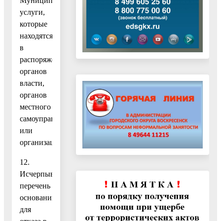
Муниципальной
услуги,
которые
находятся
в
распоряжении
органов
власти,
органов
местного
самоуправления
или
организаций
12.
Исчерпывающий
перечень
оснований
для