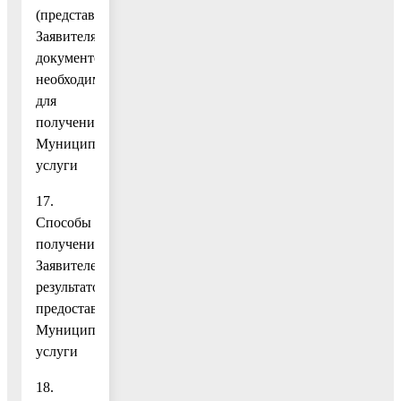
(представителем
Заявителя)
документов,
необходимых
для
получения
Муниципальной
услуги
17.
Способы
получения
Заявителем
результатов
предоставления
Муниципальной
услуги
18.