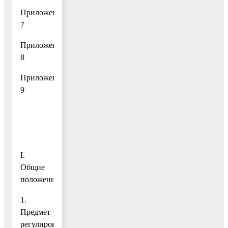
Приложение
7
Приложение
8
Приложение
9
I.
Общие
положения
1.
Предмет
регулирования