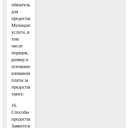
обязательных
для
предоставления
Муниципальной
услуги, в
том
числе
порядок,
размер и
основания
взимания
платы за
предоставления
таких:
16.
Способы
предоставления
Заявителем