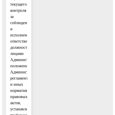
текущего
контроля
за
соблюдением
и
исполнением
ответственными
должностными
лицами
Администрации
положений
Административного
регламента
и иных
нормативных
правовых
актов,
устанавливающих