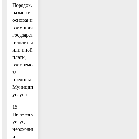
Порядок,
размер и
основания
взимания
государственной
пошлины
или иной
платы,
взимаемой
за
предоставление
Муниципальной
услуги
15.
Перечень
услуг,
необходимых
и