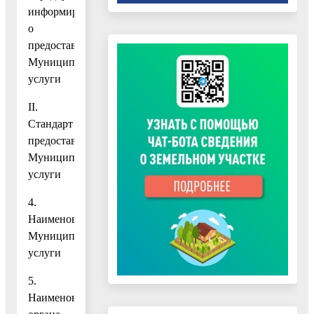
информирования
о
предоставлении
Муниципальной
услуги
II.
Стандарт
предоставления
Муниципальной
услуги
4.
Наименование
Муниципальной
услуги
5.
Наименование