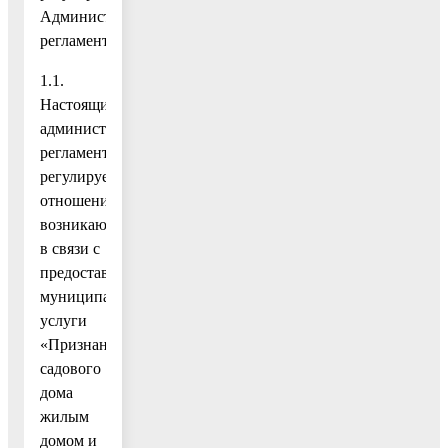
Административного
регламента
1.1.
Настоящий
административный
регламент
регулирует
отношения,
возникающие
в связи с
предоставлением
муниципальной
услуги
«Признание
садового
дома
жилым
домом и