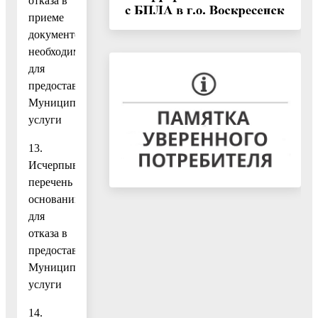
отказа в
приеме
документов,
необходимых
для
предоставления
Муниципальной
услуги
13.
Исчерпывающий
перечень
оснований
для
отказа в
предоставлении
Муниципальной
услуги
14.