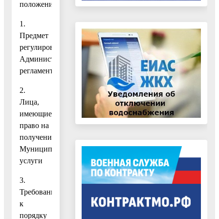
положения
1.
Предмет
регулирования
Административного
регламента
2.
Лица,
имеющие
право на
получение
Муниципальной
услуги
3.
Требования
к
порядку