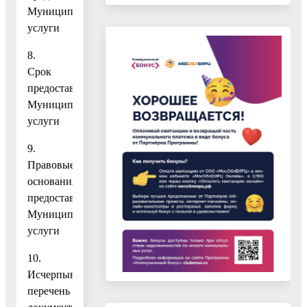
Муниципальной
услуги
8.
Срок
предоставления
Муниципальной
услуги
9.
Правовые
основания
предоставления
Муниципальной
услуги
10.
Исчерпывающий
перечень