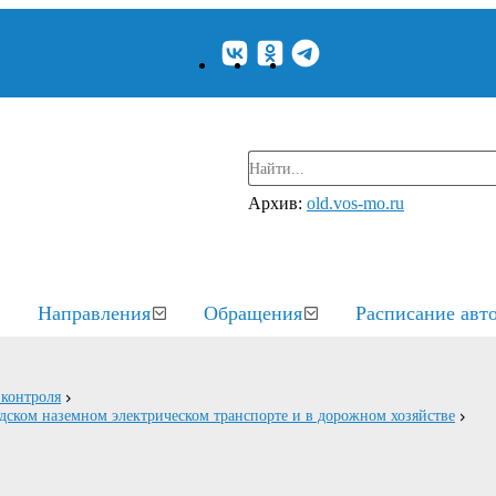
Архив:
old.vos-mo.ru
Направления
Обращения
Расписание авт
контроля
дском наземном электрическом транспорте и в дорожном хозяйстве