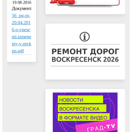
19.08.2016
Документ:
56_pg-ot-
20.04.201
6-o-vnese
nii-izmene
niy-v-mvk
pp.pdf