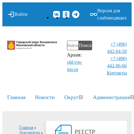
Версия для
Войти
слабовидящих
+7 (496)
Поиск
442-04-50
Архив:
+7 (496)
old.vos-
442-06-66
mo.ru
Контакты⁠
Главная
Новости
Округ
Администрация
Главная
Документы