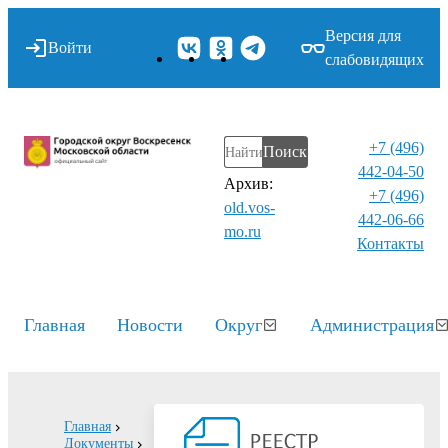
Версия для
Войти
слабовидящих
+7 (496)
Поиск
442-04-50
Архив:
+7 (496)
old.vos-
442-06-66
mo.ru
Контакты⁠
Главная
Новости
Округ
Администрация
Главная
Документы