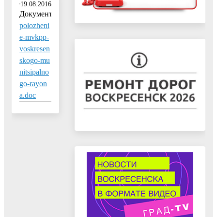
19.08.2016
Документ:
polozheni
e-mvkpp-
voskresen
skogo-mu
nitsipalno
go-rayon
a.doc