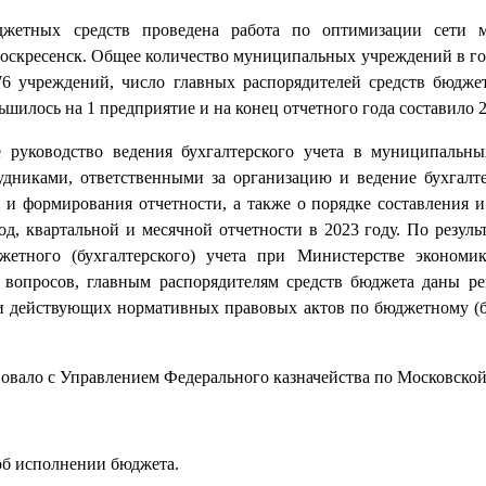
джетных средств проведена работа по оптимизации сети 
оскресенск. Общее количество муниципальных учреждений в го
6 учреждений, число главных распорядителей средств бюджет
илось на 1 предприятие и на конец отчетного года составило 2
 руководство ведения бухгалтерского учета в муниципальн
удниками, ответственными за организацию и ведение бухгалте
и формирования отчетности, а также о порядке составления и
од, квартальной и месячной отчетности в 2023 году. По резуль
жетного (бухгалтерского) учета при Министерстве экономи
 вопросов, главным распорядителям средств бюджета даны р
ми действующих нормативных правовых актов по бюджетному (б
овало с Управлением Федерального казначейства по Московской
об исполнении бюджета.