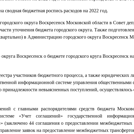
а сводная бюджетная роспись расходов на 2022 год.
ородского округа Воскресенск Московской области в Совет деп
 части уточнения бюджета городского округа. Также подготовле
квартально) в Администрацию городского округа Воскресенск М
округа Воскресенск о бюджете городского круга Воскресенск на
еестра участников бюджетного процесса, а также юридических л
рственной информационной системе управления общественными
ю принадлежности невыясненных поступлений, осуществлялось 
шений с главными распорядителями средств бюджета Москов
истеме «Учет соглашений» государственной информаци
» (заключено 44 соглашения о предоставлении межбюджетных 
аправление заявок на предоставление межбюджетных трансферто