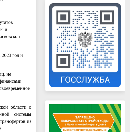
утатов
ны и
осковской
 2023 год и
иц, не
 финансами
своевременное
ской области о
онной системы
трансфертов из
в.