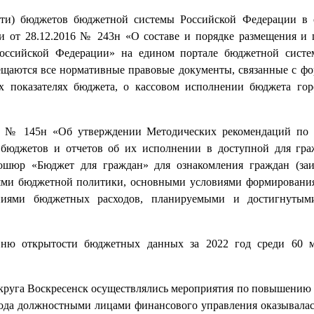
сти) бюджетов бюджетной системы Российской Федерации в 
 от 28.12.2016 № 243н «О составе и порядке размещения и 
оссийской Федерации» на едином портале бюджетной систе
ещаются все нормативные правовые документы, связанные с ф
 показателях бюджета, о кассовом исполнении бюджета гор
5 № 145н «Об утверждении Методических рекомендаций по 
бюджетов и отчетов об их исполнении в доступной для гр
ошюр «Бюджет для граждан» для ознакомления граждан (за
иями бюджетной политики, основными условиями формировани
ниями бюджетных расходов, планируемыми и достигнутыми
овню открытости бюджетных данных за 2022 год среди 60 
округа Воскресенск осуществлялись мероприятия по повышению
года должностными лицами финансового управления оказывалас