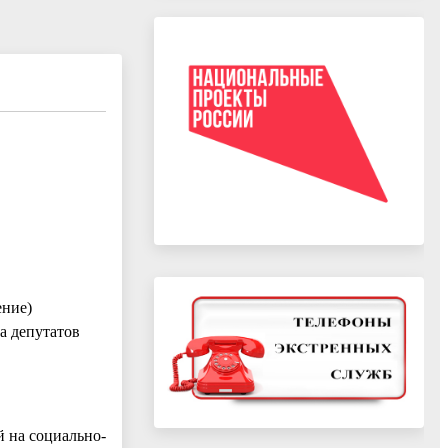
ение)
а депутатов
й на социально-