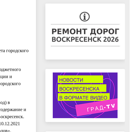
та городского
бюджетного
ации и
городского
од) в
содержание и
оскресенск.
10.12.2021
одов».