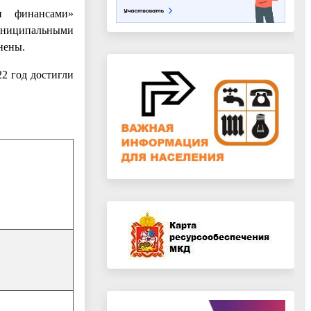
и финансами»
униципальными
нены.
2 год достигли