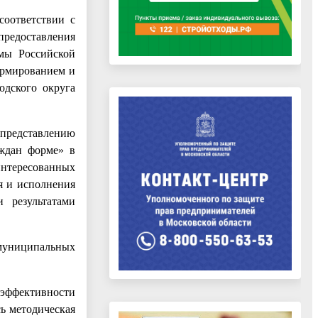
соответствии с
предоставления
мы Российской
ормированием и
одского округа
представлению
аждан форме» в
интересованных
я и исполнения
 результатами
муниципальных
 эффективности
ь методическая