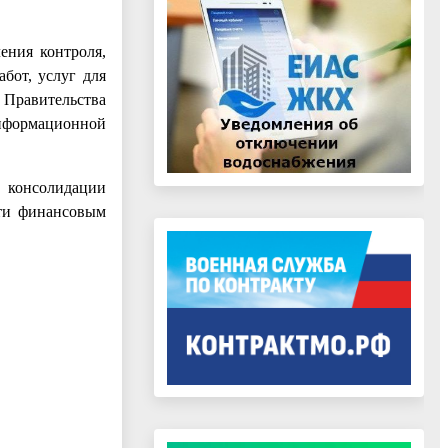
ения контроля,
бот, услуг для
 Правительства
информационной
 консолидации
сти финансовым