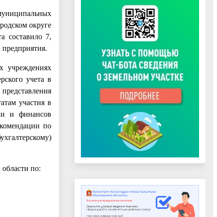
муниципальных
родском округе
а составило 7,
 предприятия.
ых учреждениях
рского учета в
 представления
татам участия в
ки и финансов
екомендации по
ухгалтерскому)
 области по: