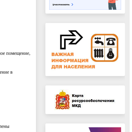
лое помещение,
ение в
члены