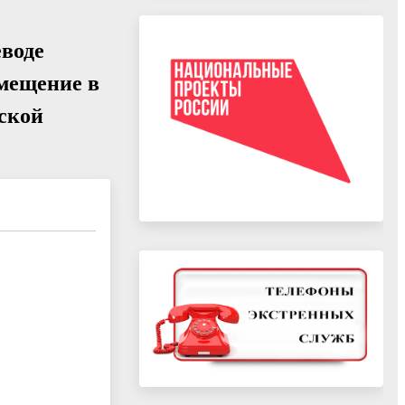
еводе
мещение в
ской