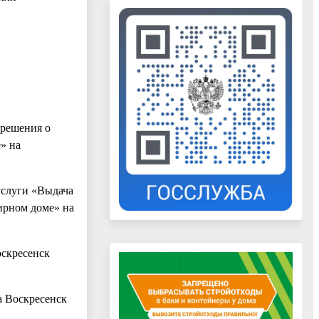
 решения о
» на
услуги «Выдача
ирном доме» на
оскресенск
а Воскресенск