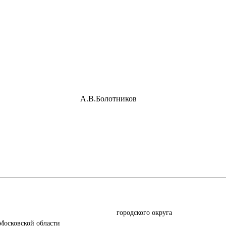
Воскресенск А.В.Болотников
ации городского округа
сковской области