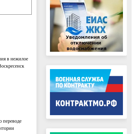
ия в нежилое
Воскресенск
о переводе
итории