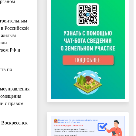
органом
строительным
 в Российской
я жилым
или
твом РФ и
ств по
самоуправления
 помещения
ий с правом
а Воскресенск