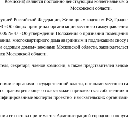
е – Комиссия) является постоянно действующим коллегиальным 
Воскресенск Московской области.
титуцией Российской Федерации, Жилищным кодексом РФ, Градо
ФЗ «Об общих принципах организации местного самоуправления
.2006 № 47 «Об утверждении Положения о признании помещени
ания, многоквартирного дома аварийным и подлежащим сносу 
а садовым домом» законами Московской области, законодательс
нск Московской области.
ателя, секретаря, членов комиссии, а также представителей ведом
йствии с органами государственной власти, органами местного 
и с правом решающего голоса может привлекаться собственник
алифицированные эксперты проектно–изыскательских организац
ении ее состава принимается Администрацией городского округ