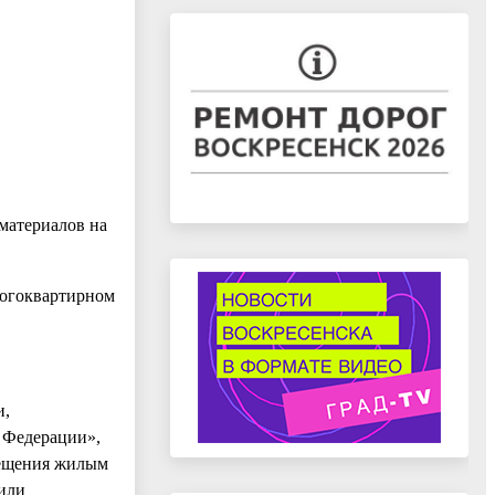
материалов на
ногоквартирном
и,
 Федерации»,
мещения жилым
или