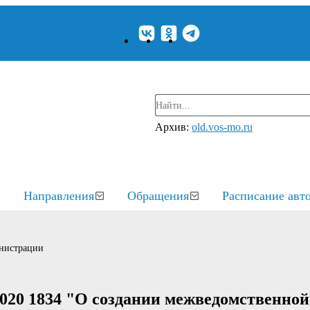
Архив:
old.vos-mo.ru
Направления
Обращения
Расписание авт
нистрации
2020 1834 "О создании межведомственно